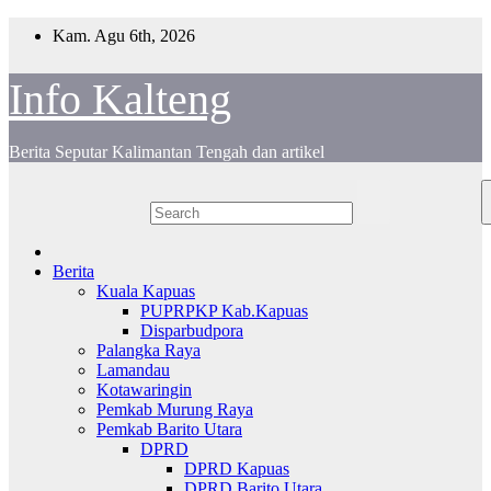
Skip
Kam. Agu 6th, 2026
to
content
Info Kalteng
Berita Seputar Kalimantan Tengah dan artikel
Berita
Kuala Kapuas
PUPRPKP Kab.Kapuas
Disparbudpora
Palangka Raya
Lamandau
Kotawaringin
Pemkab Murung Raya
Pemkab Barito Utara
DPRD
DPRD Kapuas
DPRD Barito Utara