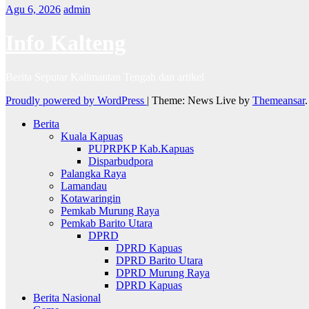
Agu 6, 2026
admin
Info Kalteng
Berita Seputar Kalimantan Tengah dan artikel
Proudly powered by WordPress
|
Theme: News Live by
Themeansar
.
Berita
Kuala Kapuas
PUPRPKP Kab.Kapuas
Disparbudpora
Palangka Raya
Lamandau
Kotawaringin
Pemkab Murung Raya
Pemkab Barito Utara
DPRD
DPRD Kapuas
DPRD Barito Utara
DPRD Murung Raya
DPRD Kapuas
Berita Nasional