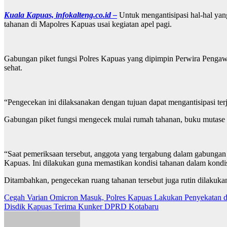
Kuala Kapuas, infokalteng.co.id –
Untuk mengantisipasi hal-hal ya
tahanan di Mapolres Kapuas usai kegiatan apel pagi.
Gabungan piket fungsi Polres Kapuas yang dipimpin Perwira Pengawa
sehat.
“Pengecekan ini dilaksanakan dengan tujuan dapat mengantisipasi terj
Gabungan piket fungsi mengecek mulai rumah tahanan, buku mutase d
“Saat pemeriksaan tersebut, anggota yang tergabung dalam gabungan
Kapuas. Ini dilakukan guna memastikan kondisi tahanan dalam kondisi 
Ditambahkan, pengecekan ruang tahanan tersebut juga rutin dilaku
Navigasi
Cegah Varian Omicron Masuk, Polres Kapuas Lakukan Penyekatan di
Disdik Kapuas Terima Kunker DPRD Kotabaru
pos