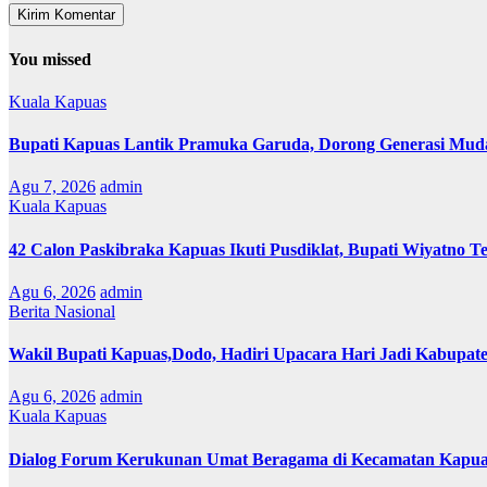
You missed
Kuala Kapuas
Bupati Kapuas Lantik Pramuka Garuda, Dorong Generasi Muda
Agu 7, 2026
admin
Kuala Kapuas
42 Calon Paskibraka Kapuas Ikuti Pusdiklat, Bupati Wiyatno T
Agu 6, 2026
admin
Berita Nasional
Wakil Bupati Kapuas,Dodo, Hadiri Upacara Hari Jadi Kabupat
Agu 6, 2026
admin
Kuala Kapuas
Dialog Forum Kerukunan Umat Beragama di Kecamatan Kapu