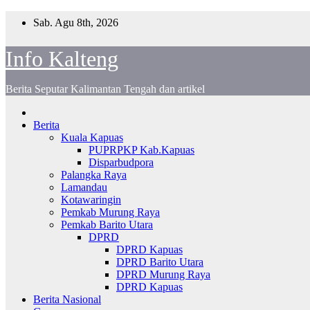
Skip
Sab. Agu 8th, 2026
to
content
Info Kalteng
Berita Seputar Kalimantan Tengah dan artikel
Berita
Kuala Kapuas
PUPRPKP Kab.Kapuas
Disparbudpora
Palangka Raya
Lamandau
Kotawaringin
Pemkab Murung Raya
Pemkab Barito Utara
DPRD
DPRD Kapuas
DPRD Barito Utara
DPRD Murung Raya
DPRD Kapuas
Berita Nasional