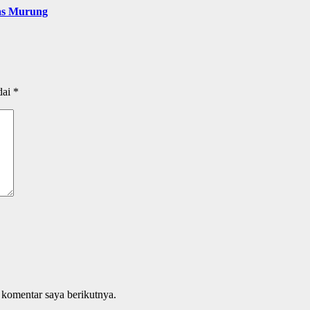
as Murung
dai
*
 komentar saya berikutnya.