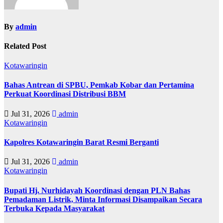
p
o
By
admin
s
Related Post
Kotawaringin
Bahas Antrean di SPBU, Pemkab Kobar dan Pertamina
Perkuat Koordinasi Distribusi BBM
Jul 31, 2026
admin
Kotawaringin
Kapolres Kotawaringin Barat Resmi Berganti
Jul 31, 2026
admin
Kotawaringin
Bupati Hj. Nurhidayah Koordinasi dengan PLN Bahas
Pemadaman Listrik, Minta Informasi Disampaikan Secara
Terbuka Kepada Masyarakat