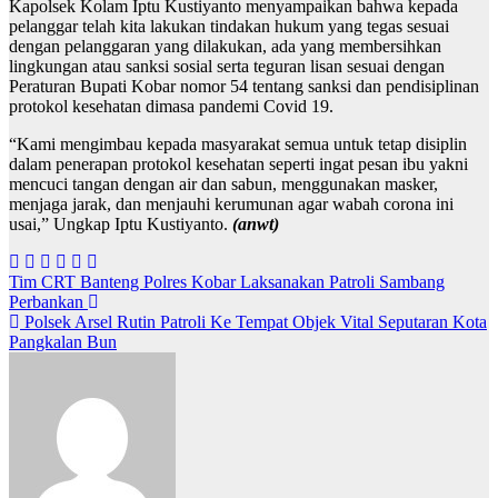
Kapolsek Kolam Iptu Kustiyanto menyampaikan bahwa kepada
pelanggar telah kita lakukan tindakan hukum yang tegas sesuai
dengan pelanggaran yang dilakukan, ada yang membersihkan
lingkungan atau sanksi sosial serta teguran lisan sesuai dengan
Peraturan Bupati Kobar nomor 54 tentang sanksi dan pendisiplinan
protokol kesehatan dimasa pandemi Covid 19.
“Kami mengimbau kepada masyarakat semua untuk tetap disiplin
dalam penerapan protokol kesehatan seperti ingat pesan ibu yakni
mencuci tangan dengan air dan sabun, menggunakan masker,
menjaga jarak, dan menjauhi kerumunan agar wabah corona ini
usai,” Ungkap Iptu Kustiyanto.
(anwt)
N
Tim CRT Banteng Polres Kobar Laksanakan Patroli Sambang
Perbankan
a
Polsek Arsel Rutin Patroli Ke Tempat Objek Vital Seputaran Kota
v
Pangkalan Bun
i
g
a
s
i