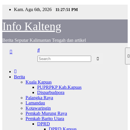
S
Kam. Agu 6th, 2026
11:27:51 PM
k
i
Info Kalteng
p
t
o
c
Berita Seputar Kalimantan Tengah dan artikel
o
n
t
e
n
t
Berita
Kuala Kapuas
PUPRPKP Kab.Kapuas
Disparbudpora
Palangka Raya
Lamandau
Kotawaringin
Pemkab Murung Raya
Pemkab Barito Utara
DPRD
DPRD Kapuas