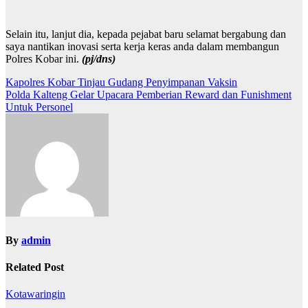
Selain itu, lanjut dia, kepada pejabat baru selamat bergabung dan
saya nantikan inovasi serta kerja keras anda dalam membangun
Polres Kobar ini.
(pj/dns)
N
Kapolres Kobar Tinjau Gudang Penyimpanan Vaksin
Polda Kalteng Gelar Upacara Pemberian Reward dan Funishment
a
Untuk Personel
v
i
g
a
s
i
p
By
admin
o
Related Post
s
Kotawaringin