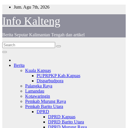
S
Jum. Agu 7th, 2026
k
i
Info Kalteng
p
t
o
Berita Seputar Kalimantan Tengah dan artikel
c
o
n
t
e
n
Berita
t
Kuala Kapuas
PUPRPKP Kab.Kapuas
Disparbudpora
Palangka Raya
Lamandau
Kotawaringin
Pemkab Murung Raya
Pemkab Barito Utara
DPRD
DPRD Kapuas
DPRD Barito Utara
DPRD Murung Raya