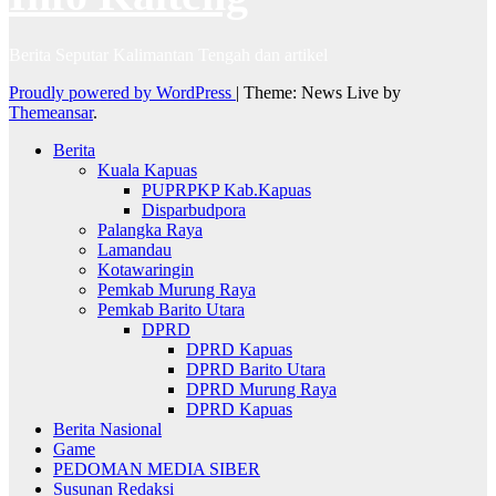
Berita Seputar Kalimantan Tengah dan artikel
Proudly powered by WordPress
|
Theme: News Live by
Themeansar
.
Berita
Kuala Kapuas
PUPRPKP Kab.Kapuas
Disparbudpora
Palangka Raya
Lamandau
Kotawaringin
Pemkab Murung Raya
Pemkab Barito Utara
DPRD
DPRD Kapuas
DPRD Barito Utara
DPRD Murung Raya
DPRD Kapuas
Berita Nasional
Game
PEDOMAN MEDIA SIBER
Susunan Redaksi