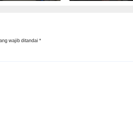
 pengelolaan
Pinjam Pakai
nan Publik
Gedung
 Desa di
as Hilir dan
uas Timur
ang wajib ditandai
*