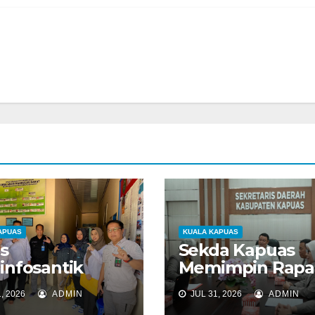
APUAS
KUALA KAPUAS
s
Sekda Kapuas
nfosantik
Memimpin Rapa
uas
Koordinasi Terka
, 2026
ADMIN
JUL 31, 2026
ADMIN
alisasikan dan
Permohonan