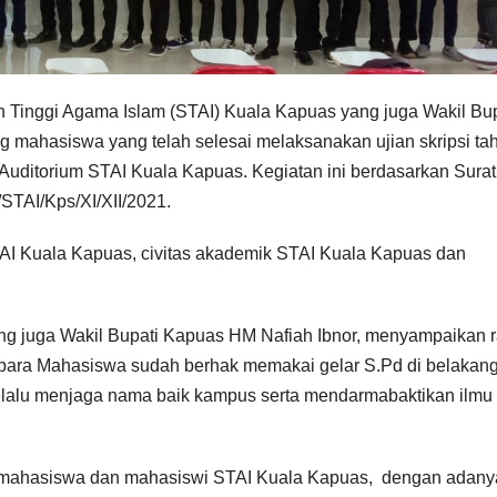
 Tinggi Agama Islam (STAI) Kuala Kapuas yang juga Wakil Bup
 mahasiswa yang telah selesai melaksanakan ujian skripsi ta
Auditorium STAI Kuala Kapuas. Kegiatan ini berdasarkan Surat
STAI/Kps/XI/XII/2021.
TAI Kuala Kapuas, civitas akademik STAI Kuala Kapuas dan
g juga Wakil Bupati Kapuas HM Nafiah Ibnor, menyampaikan 
a para Mahasiswa sudah berhak memakai gelar S.Pd di belakan
lalu menjaga nama baik kampus serta mendarmabaktikan ilmu 
g mahasiswa dan mahasiswi STAI Kuala Kapuas, dengan adany