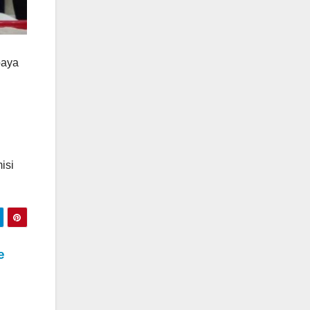
paya
isi
e