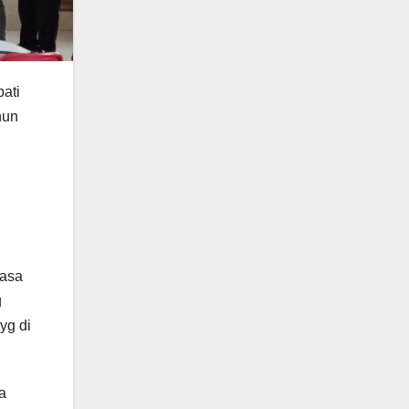
ati
hun
rasa
g
yg di
a