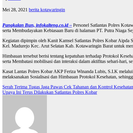
Mei 28, 2021
berita kotawaringin
Pangkalan Bun, infokalteng.co.id –
Personel Satlantas Polres Kotaw
serta Membudayakan Kebiasaan Baru di halaman PT. Putra Niaga Seja
Kegiatan dipimpin oleh Kanit Kamsel Satlantas Polres Kobar Aipda 
Kel. Madurejo Kec. Arut Selatan Kab. Kotawaringin Barat untuk me
Himbauan tersebut berisi tentang kepatuhan terhadap Protokol Keseh
serta Membatasi mobilisasi dan interaksi dalam aktifitas sehari-hari,
Kasat Lantas Polres Kobar AKP Feriza Winanda Lubis, S.I.K melalui 
melaksanakan Sosialisasi dan Himbauan Protokol Kesehatan, sehingga
Navigasi
Serah Terima Tugas Jaga Pawas Cek Tahanan dan Kontrol Kesehata
Upaya Ini Terus Dilakukan Satlantas Polres Kobar
pos