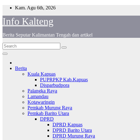
Skip
Kam. Agu 6th, 2026
to
Info Kalteng
content
Berita Seputar Kalimantan Tengah dan artikel
Berita
Kuala Kapuas
PUPRPKP Kab.Kapuas
Disparbudpora
Palangka Raya
Lamandau
Kotawaringin
Pemkab Murung Raya
Pemkab Barito Utara
DPRD
DPRD Kapuas
DPRD Barito Utara
DPRD Murung Raya