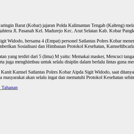
aringin Barat (Kobar) jajaran Polda Kalimantan Tengah (Kalteng) mela
htera Jl. Pasanah Kel. Madurejo Kec. Arut Selatan Kab. Kobar Pangk
Sigit Widodo, bersama 4 (Empat) personel Satlantas Polres Kobar me
mberikan Sosialisasi dan Himbauan Protokol Kesehatan, Kamseltibcar
atan yang terdiri dari 5 (lima) M yaitu: Memakai masker, Mencuci tan
 serta juga menghimbau untuk selalu disiplin dalam berlalu lintas guna
Kanit Kamsel Satlantas Polres Kobar Aipda Sigit Widodo, saat ditany
 masyarakat akan selalu ingat dan mematuhi Protokol Kesehatan sehin
n Tahanan