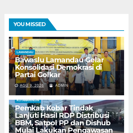
YOU MISSED
LAMANDAU
Bawaslu Lamandau Gelar
Konsolidasi Demokrasi di
Partai Golkar
AGU 9, 2026
ADMIN
KOTAWARINGIN
Pemkab Kobar Tindak
Lanjuti Hasil RDP Distribusi
BBM, Satpol PP dan Dishub
Mulai Lakukan Pengawasan