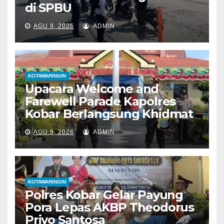
di SPBU
AGU 9, 2026
ADMIN
KOTAWARINGIN
Upacara Welcome and
Farewell Parade Kapolres
Kobar Berlangsung Khidmat
AGU 9, 2026
ADMIN
KOTAWARINGIN
Polres Kobar Gelar Payung
Pora Lepas AKBP Theodorus
Priyo Santosa