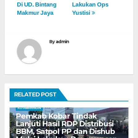
v
Di UD. Bintang
Lakukan Ops
Makmur Jaya
Yustisi
i
g
a
By
admin
s
i
p
o
RELATED POST
s
KOTAWARINGIN
Pemkab Kobar Tindak
Lanjuti Hasil RDP Distribusi
BBM, Satpol PP dan Dishub