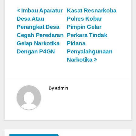
N
Imbau Aparatur
Kasat Resnarkoba
Desa Atau
Polres Kobar
a
Perangkat Desa
Pimpin Gelar
v
Cegah Peredaran
Perkara Tindak
Gelap Narkotika
Pidana
i
Dengan P4GN
Penyalahgunaan
g
Narkotika
a
s
By
admin
i
p
o