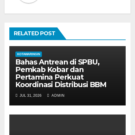
p
o
s
RELATED POST
KOTAWARINGIN
Bahas Antrean di SPBU,
Pemkab Kobar dan
Pertamina Perkuat
Koordinasi Distribusi BBM
JUL 31, 2026
ADMIN