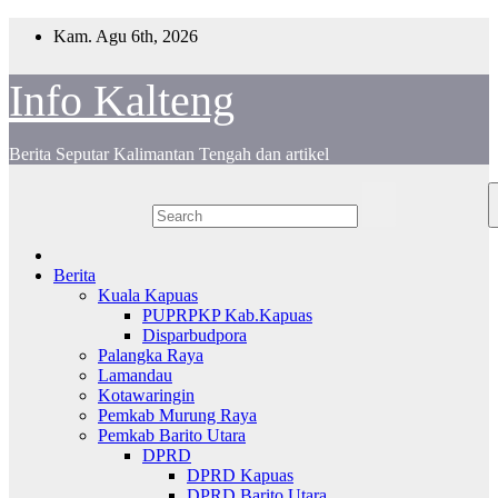
Skip
Kam. Agu 6th, 2026
to
content
Info Kalteng
Berita Seputar Kalimantan Tengah dan artikel
Berita
Kuala Kapuas
PUPRPKP Kab.Kapuas
Disparbudpora
Palangka Raya
Lamandau
Kotawaringin
Pemkab Murung Raya
Pemkab Barito Utara
DPRD
DPRD Kapuas
DPRD Barito Utara