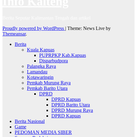
Info Kalteng
Berita Seputar Kalimantan Tengah dan artikel
Proudly powered by WordPress
|
Theme: News Live by
Themeansar
.
Berita
Kuala Kapuas
PUPRPKP Kab.Kapuas
Disparbudpora
Palangka Raya
Lamandau
Kotawaringin
Pemkab Murung Raya
Pemkab Barito Utara
DPRD
DPRD Kapuas
DPRD Barito Utara
DPRD Murung Raya
DPRD Kapuas
Berita Nasional
Game
PEDOMAN MEDIA SIBER