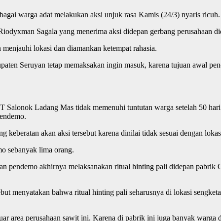
agai warga adat melakukan aksi unjuk rasa Kamis (24/3) nyaris ricuh.
 Riodyxman Sagala yang menerima aksi didepan gerbang perusahaan d
menjauhi lokasi dan diamankan ketempat rahasia.
ten Seruyan tetap memaksakan ingin masuk, karena tujuan awal pende
 PT Salonok Ladang Mas tidak memenuhi tuntutan warga setelah 50 hari 
 pendemo.
keberatan akan aksi tersebut karena dinilai tidak sesuai dengan lokas
o sebanyak lima orang.
an pendemo akhirnya melaksanakan ritual hinting pali didepan pabri
sebut menyatakan bahwa ritual hinting pali seharusnya di lokasi sengk
luar area perusahaan sawit ini. Karena di pabrik ini juga banyak warg