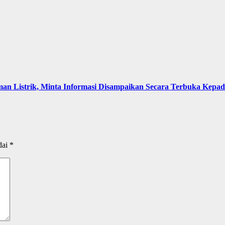
an Listrik, Minta Informasi Disampaikan Secara Terbuka Kepa
dai
*