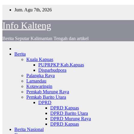
Skip
Jum. Agu 7th, 2026
to
content
Info Kalteng
Berita Seputar Kalimantan Tengah dan artikel
Berita
Kuala Kapuas
PUPRPKP Kab.Kapuas
Disparbudpora
Palangka Raya
Lamandau
Kotawaringin
Pemkab Murung Raya
Pemkab Barito Utara
DPRD
DPRD Kapuas
DPRD Barito Utara
DPRD Murung Raya
DPRD Kapuas
Berita Nasional