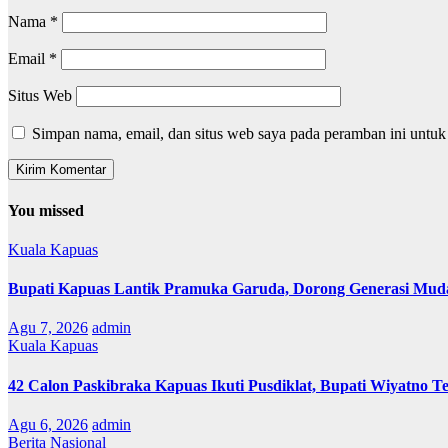
Nama
*
Email
*
Situs Web
Simpan nama, email, dan situs web saya pada peramban ini untuk
You missed
Kuala Kapuas
Bupati Kapuas Lantik Pramuka Garuda, Dorong Generasi Muda
Agu 7, 2026
admin
Kuala Kapuas
42 Calon Paskibraka Kapuas Ikuti Pusdiklat, Bupati Wiyatno T
Agu 6, 2026
admin
Berita Nasional