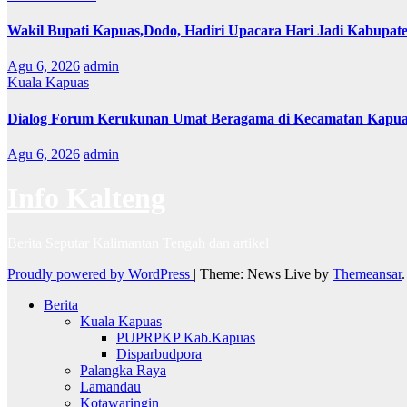
Wakil Bupati Kapuas,Dodo, Hadiri Upacara Hari Jadi Kabupat
Agu 6, 2026
admin
Kuala Kapuas
Dialog Forum Kerukunan Umat Beragama di Kecamatan Kapu
Agu 6, 2026
admin
Info Kalteng
Berita Seputar Kalimantan Tengah dan artikel
Proudly powered by WordPress
|
Theme: News Live by
Themeansar
.
Berita
Kuala Kapuas
PUPRPKP Kab.Kapuas
Disparbudpora
Palangka Raya
Lamandau
Kotawaringin