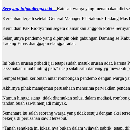
Seruyan, infokalteng.co.id –
Ratusan warga yang menamakan diri seb
Kericuhan terjadi setelah General Manager PT Salonok Ladang Mas
Kemudian Pak Riodyxman segera diamankan anggota Polres Seruyan 
Selanjutnya pendemo yang dipimpin oleh gabungan Damang se Kabupa
Ladang Emas dianggap melanggar adat.
Ini bukan urusan pribadi ijai tetapi sudah masuk urusan adat, karena
laksanakan ritual hinting pali,” ucap salah satu damang yg mewakili
Sempat terjadi keributan antar rombongan pendemo dengan warga yang 
Akhirnya pihak manajeman perusahaan menerima perwakilan pendem
Namun hingga siang, tidak ditemukan solusi dalam mediasi, rombong
tandan buah sawit menjadi minyak.
Sementara itu salah seorang warga yang tidak setuju dengan aksi ter
bekerja di perusahan sawit tersebut.
“Tanah sengketa ini lokasi nya bukan dalam wilayah pabrik, tetapi di