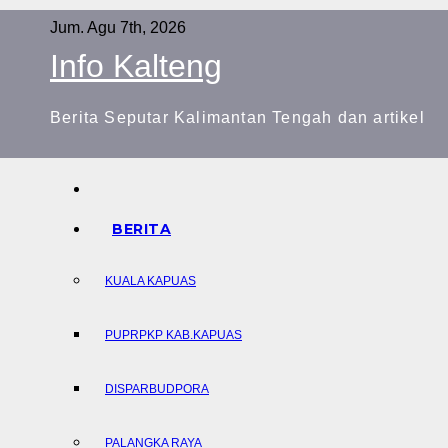
Skip
Jum. Agu 7th, 2026
to
Info Kalteng
content
Berita Seputar Kalimantan Tengah dan artikel
BERITA
KUALA KAPUAS
PUPRPKP KAB.KAPUAS
DISPARBUDPORA
PALANGKA RAYA