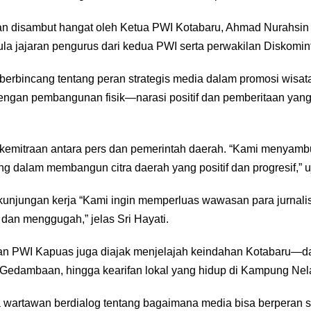
an disambut hangat oleh Ketua PWI Kotabaru, Ahmad Nurahsin
pula jajaran pengurus dari kedua PWI serta perwakilan Diskomin
bincang tentang peran strategis media dalam promosi wisata. “
dengan pembangunan fisik—narasi positif dan pemberitaan yang
kemitraan antara pers dan pemerintah daerah. “Kami menyamb
g dalam membangun citra daerah yang positif dan progresif,” u
kunjungan kerja “Kami ingin memperluas wawasan para jurnali
 dan menggugah,” jelas Sri Hayati.
gan PWI Kapuas juga diajak menjelajah keindahan Kotabaru—
i Gedambaan, hingga kearifan lokal yang hidup di Kampung Nel
 Para wartawan berdialog tentang bagaimana media bisa berpera