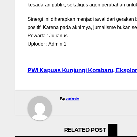
kesadaran publik, sekaligus agen perubahan untu
Sinergi ini diharapkan menjadi awal dari gerakan 
positif. Karena pada akhirnya, jurnalisme bukan 
Pewarta : Julianus
Uploder : Admin 1
Navigasi
PWI Kapuas Kunjungi Kotabaru, Eksplor
pos
By
admin
RELATED POST