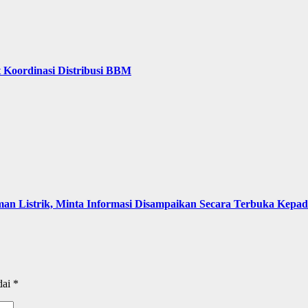
 Koordinasi Distribusi BBM
an Listrik, Minta Informasi Disampaikan Secara Terbuka Kepa
dai
*