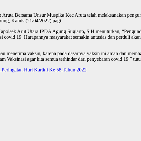
k Aruta Bersama Unsur Muspika Kec Aruta telah melaksanakan pengund
nung, Kamis (21/04/2022) pagi.
polsek Arut Utara IPDA Agung Sugiarto, S.H menuturkan, “Pengundia
i covid 19. Harapannya masyarakat semakin antusias dan perduli akan
au menerima vaksin, karena pada dasarnya vaksin ini aman dan memba
am Vaksinasi agar kita semua terhindar dari penyebaran covid 19,” tut
Peringatan Hari Kartini Ke 58 Tahun 2022