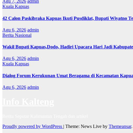
Agu 7, 2026
admin
Kuala Kapuas
42 Calon Paskibraka Kapuas Ikuti Pusdiklat, Bupati Wiyatno T
Agu 6, 2026
admin
Berita Nasional
Wakil Bupati Kapuas,Dodo, Hadiri Upacara Hari Jadi Kabupat
Agu 6, 2026
admin
Kuala Kapuas
Dialog Forum Kerukunan Umat Beragama di Kecamatan Kapu
Agu 6, 2026
admin
Info Kalteng
Berita Seputar Kalimantan Tengah dan artikel
Proudly powered by WordPress
|
Theme: News Live by
Themeansar
.