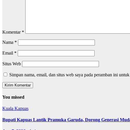
Komentar
*
Nama
*
Email
*
Situs Web
Simpan nama, email, dan situs web saya pada peramban ini untuk
You missed
Kuala Kapuas
Bupati Kapuas Lantik Pramuka Garuda, Dorong Generasi Muda