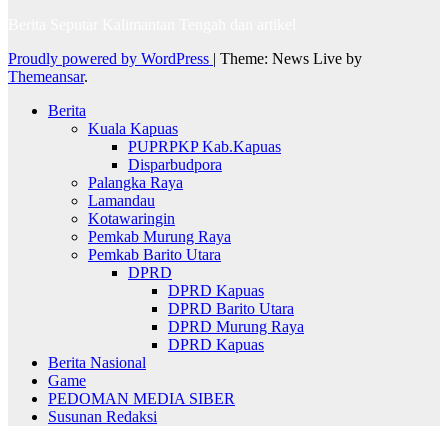
Berita Seputar Kalimantan Tengah dan artikel
Proudly powered by WordPress
|
Theme: News Live by
Themeansar
.
Berita
Kuala Kapuas
PUPRPKP Kab.Kapuas
Disparbudpora
Palangka Raya
Lamandau
Kotawaringin
Pemkab Murung Raya
Pemkab Barito Utara
DPRD
DPRD Kapuas
DPRD Barito Utara
DPRD Murung Raya
DPRD Kapuas
Berita Nasional
Game
PEDOMAN MEDIA SIBER
Susunan Redaksi