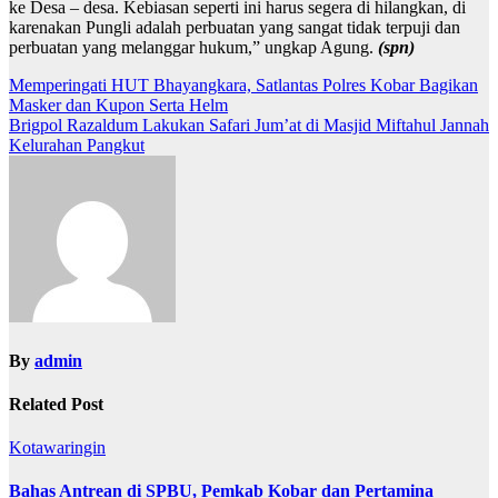
ke Desa – desa. Kebiasan seperti ini harus segera di hilangkan, di
karenakan Pungli adalah perbuatan yang sangat tidak terpuji dan
perbuatan yang melanggar hukum,” ungkap Agung.
(spn)
Navigasi
Memperingati HUT Bhayangkara, Satlantas Polres Kobar Bagikan
Masker dan Kupon Serta Helm
pos
Brigpol Razaldum Lakukan Safari Jum’at di Masjid Miftahul Jannah
Kelurahan Pangkut
By
admin
Related Post
Kotawaringin
Bahas Antrean di SPBU, Pemkab Kobar dan Pertamina