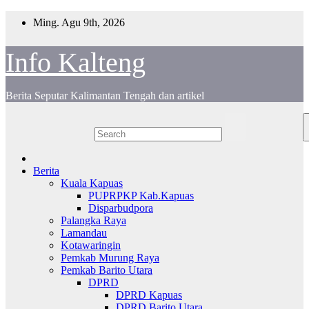
Skip
Ming. Agu 9th, 2026
to
content
Info Kalteng
Berita Seputar Kalimantan Tengah dan artikel
Berita
Kuala Kapuas
PUPRPKP Kab.Kapuas
Disparbudpora
Palangka Raya
Lamandau
Kotawaringin
Pemkab Murung Raya
Pemkab Barito Utara
DPRD
DPRD Kapuas
DPRD Barito Utara