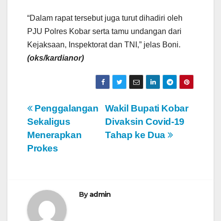
“Dalam rapat tersebut juga turut dihadiri oleh
PJU Polres Kobar serta tamu undangan dari
Kejaksaan, Inspektorat dan TNI,” jelas Boni.
(oks/kardianor)
N
Penggalangan
Wakil Bupati Kobar
Sekaligus
Divaksin Covid-19
a
Menerapkan
Tahap ke Dua
v
Prokes
i
g
By
admin
a