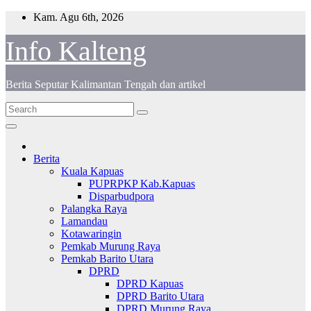
Skip
Kam. Agu 6th, 2026
to
content
Info Kalteng
Berita Seputar Kalimantan Tengah dan artikel
Berita
Kuala Kapuas
PUPRPKP Kab.Kapuas
Disparbudpora
Palangka Raya
Lamandau
Kotawaringin
Pemkab Murung Raya
Pemkab Barito Utara
DPRD
DPRD Kapuas
DPRD Barito Utara
DPRD Murung Raya