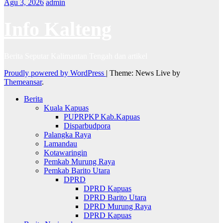
Agu 3, 2026
admin
Info Kalteng
Berita Seputar Kalimantan Tengah dan artikel
Proudly powered by WordPress
|
Theme: News Live by
Themeansar
.
Berita
Kuala Kapuas
PUPRPKP Kab.Kapuas
Disparbudpora
Palangka Raya
Lamandau
Kotawaringin
Pemkab Murung Raya
Pemkab Barito Utara
DPRD
DPRD Kapuas
DPRD Barito Utara
DPRD Murung Raya
DPRD Kapuas