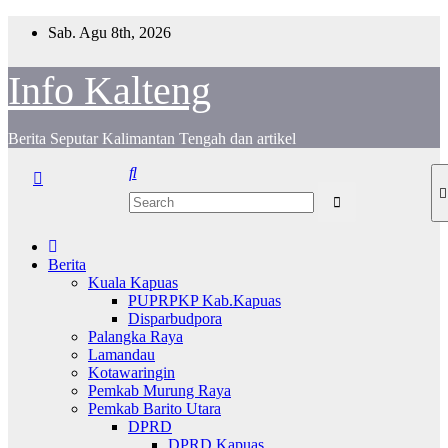
Skip
Sab. Agu 8th, 2026
to
content
Info Kalteng
Berita Seputar Kalimantan Tengah dan artikel
Berita
Kuala Kapuas
PUPRPKP Kab.Kapuas
Disparbudpora
Palangka Raya
Lamandau
Kotawaringin
Pemkab Murung Raya
Pemkab Barito Utara
DPRD
DPRD Kapuas