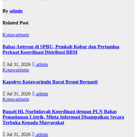
p
o
By
admin
s
Related Post
Kotawaringin
Bahas Antrean di SPBU, Pemkab Kobar dan Pertamina
Perkuat Koordinasi Distribusi BBM
Jul 31, 2026
admin
Kotawaringin
Kapolres Kotawaringin Barat Resmi Berganti
Jul 31, 2026
admin
Kotawaringin
Bupati Hj. Nurhidayah Koordinasi dengan PLN Bahas
Pemadaman Listrik, Minta Informasi Disampaikan Secara
Terbuka Kepada Masyarakat
Jul 31, 2026
admin