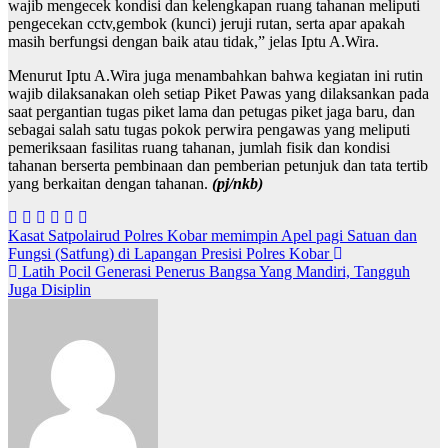
wajib mengecek kondisi dan kelengkapan ruang tahanan meliputi
pengecekan cctv,gembok (kunci) jeruji rutan, serta apar apakah
masih berfungsi dengan baik atau tidak,” jelas Iptu A.Wira.
Menurut Iptu A.Wira juga menambahkan bahwa kegiatan ini rutin
wajib dilaksanakan oleh setiap Piket Pawas yang dilaksankan pada
saat pergantian tugas piket lama dan petugas piket jaga baru, dan
sebagai salah satu tugas pokok perwira pengawas yang meliputi
pemeriksaan fasilitas ruang tahanan, jumlah fisik dan kondisi
tahanan berserta pembinaan dan pemberian petunjuk dan tata tertib
yang berkaitan dengan tahanan.
(pj/nkb)
N
Kasat Satpolairud Polres Kobar memimpin Apel pagi Satuan dan
Fungsi (Satfung) di Lapangan Presisi Polres Kobar
a
Latih Pocil Generasi Penerus Bangsa Yang Mandiri, Tangguh
v
Juga Disiplin
i
g
a
s
i