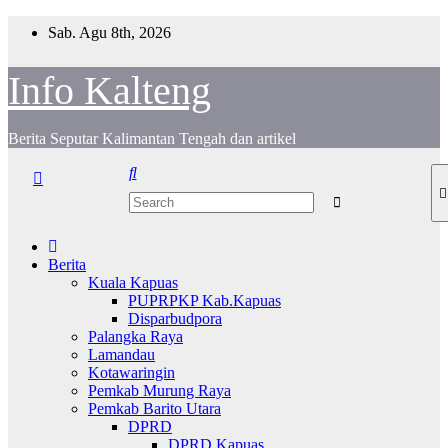
S
Sab. Agu 8th, 2026
k
i
Info Kalteng
p
t
o
c
Berita Seputar Kalimantan Tengah dan artikel
o
n
t
e
n
t
Berita
Kuala Kapuas
PUPRPKP Kab.Kapuas
Disparbudpora
Palangka Raya
Lamandau
Kotawaringin
Pemkab Murung Raya
Pemkab Barito Utara
DPRD
DPRD Kapuas