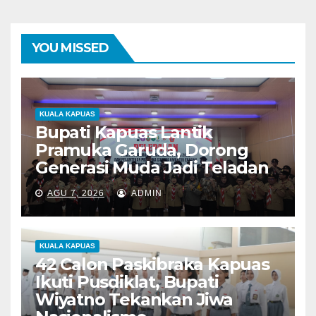
YOU MISSED
KUALA KAPUAS
Bupati Kapuas Lantik
Pramuka Garuda, Dorong
Generasi Muda Jadi Teladan
AGU 7, 2026
ADMIN
KUALA KAPUAS
42 Calon Paskibraka Kapuas
Ikuti Pusdiklat, Bupati
Wiyatno Tekankan Jiwa