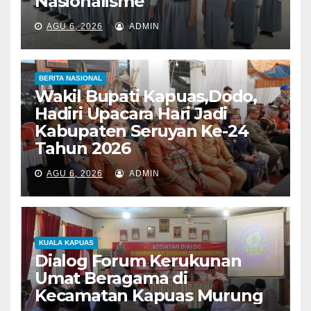
Nasionalisme
AGU 6, 2026
ADMIN
BERITA NASIONAL
Wakil Bupati Kapuas,Dodo,
Hadiri Upacara Hari Jadi
Kabupaten Seruyan Ke-24
Tahun 2026
AGU 6, 2026
ADMIN
KUALA KAPUAS
Dialog Forum Kerukunan
Umat Beragama di
Kecamatan Kapuas Murung