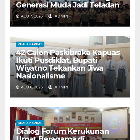
Generasi Muda Jadi Teladan
AGU 7, 2026
ADMIN
KUALA KAPUAS
42 Calon Paskibraka Kapuas
Ikuti Pusdiklat, Bupati
Wiyatno Tekankan Jiwa
Nasionalisme
AGU 6, 2026
ADMIN
KUALA KAPUAS
Dialog Forum Kerukunan
Umat Beragama di