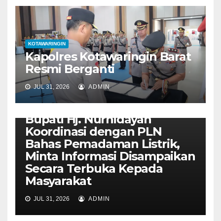
KOTAWARINGIN
Kapolres Kotawaringin Barat
Resmi Berganti
JUL 31, 2026
ADMIN
KOTAWARINGIN
Bupati Hj. Nurhidayah
Koordinasi dengan PLN
Bahas Pemadaman Listrik,
Minta Informasi Disampaikan
Secara Terbuka Kepada
Masyarakat
JUL 31, 2026
ADMIN