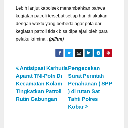
Lebih lanjut kapolsek menambahkan bahwa
kegiatan patroli tersebut setiap hari dilakukan
dengan waktu yang berbeda agar pola dari
kegiatan patroli tidak bisa dipelajari oleh para
pelaku kriminal.
(pj/hm)
N
Antisipasi Karhutla
Pengecekan
Aparat TNI-Polri Di
Surat Perintah
a
Kecamatan Kolam
Penahanan ( SPP
v
Tingkatkan Patroli
) di rutan Sat
Rutin Gabungan
Tahti Polres
i
Kobar
g