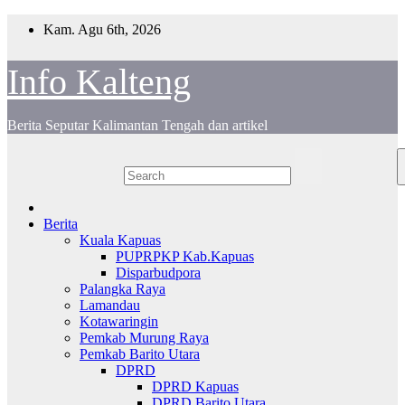
S
Kam. Agu 6th, 2026
k
i
Info Kalteng
p
t
o
c
Berita Seputar Kalimantan Tengah dan artikel
o
n
t
e
n
t
Berita
Kuala Kapuas
PUPRPKP Kab.Kapuas
Disparbudpora
Palangka Raya
Lamandau
Kotawaringin
Pemkab Murung Raya
Pemkab Barito Utara
DPRD
DPRD Kapuas
DPRD Barito Utara