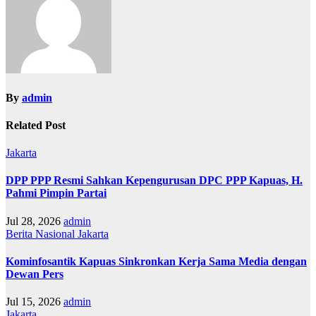
g
a
s
i
p
o
By
admin
s
Related Post
Jakarta
DPP PPP Resmi Sahkan Kepengurusan DPC PPP Kapuas, H.
Pahmi Pimpin Partai
Jul 28, 2026
admin
Berita Nasional
Jakarta
Kominfosantik Kapuas Sinkronkan Kerja Sama Media dengan
Dewan Pers
Jul 15, 2026
admin
Jakarta