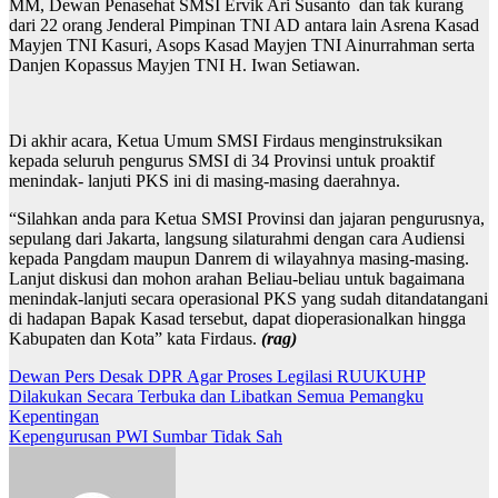
MM, Dewan Penasehat SMSI Ervik Ari Susanto dan tak kurang
dari 22 orang Jenderal Pimpinan TNI AD antara lain Asrena Kasad
Mayjen TNI Kasuri, Asops Kasad Mayjen TNI Ainurrahman serta
Danjen Kopassus Mayjen TNI H. Iwan Setiawan.
Di akhir acara, Ketua Umum SMSI Firdaus menginstruksikan
kepada seluruh pengurus SMSI di 34 Provinsi untuk proaktif
menindak- lanjuti PKS ini di masing-masing daerahnya.
“Silahkan anda para Ketua SMSI Provinsi dan jajaran pengurusnya,
sepulang dari Jakarta, langsung silaturahmi dengan cara Audiensi
kepada Pangdam maupun Danrem di wilayahnya masing-masing.
Lanjut diskusi dan mohon arahan Beliau-beliau untuk bagaimana
menindak-lanjuti secara operasional PKS yang sudah ditandatangani
di hadapan Bapak Kasad tersebut, dapat dioperasionalkan hingga
Kabupaten dan Kota” kata Firdaus.
(rag)
N
Dewan Pers Desak DPR Agar Proses Legilasi RUUKUHP
Dilakukan Secara Terbuka dan Libatkan Semua Pemangku
a
Kepentingan
v
Kepengurusan PWI Sumbar Tidak Sah
i