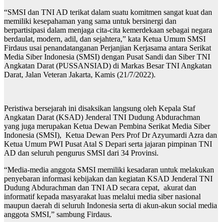
“SMSI dan TNI AD terikat dalam suatu komitmen sangat kuat dan
memiliki kesepahaman yang sama untuk bersinergi dan
berpartisipasi dalam menjaga cita-cita kemerdekaan sebagai negara
berdaulat, modern, adil, dan sejahtera,” kata Ketua Umum SMSI
Firdaus usai penandatanganan Perjanjian Kerjasama antara Serikat
Media Siber Indonesia (SMSI) dengan Pusat Sandi dan Siber TNI
Angkatan Darat (PUSSANSIAD) di Markas Besar TNI Angkatan
Darat, Jalan Veteran Jakarta, Kamis (21/7/2022).
Peristiwa bersejarah ini disaksikan langsung oleh Kepala Staf
Angkatan Darat (KSAD) Jenderal TNI Dudung Abdurachman
yang juga merupakan Ketua Dewan Pembina Serikat Media Siber
Indonesia (SMSI), Ketua Dewan Pers Prof Dr Azyumardi Azra dan
Ketua Umum PWI Pusat Atal S Depari serta jajaran pimpinan TNI
AD dan seluruh pengurus SMSI dari 34 Provinsi.
“Media-media anggota SMSI memiliki kesadaran untuk melakukan
penyebaran informasi kebijakan dan kegiatan KSAD Jenderal TNI
Dudung Abdurachman dan TNI AD secara cepat, akurat dan
informatif kepada masyarakat luas melalui media siber nasional
maupun daerah di seluruh Indonesia serta di akun-akun social media
anggota SMSI,” sambung Firdaus.