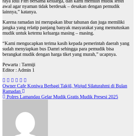
raya Idul Fitri bersama keluarga, dan kami memilih mudik lebih
awal agar nyaman tidak berdesak – desakan dengan pemudik
lainnya,” katanya.
Karena ramadan ini merupakan libur tahunan dan juga memiliki
jangka yang relatip panjang banyak masyarakat yang memutuskan
mudik untuk ketemu keluarga masing – masing.
“Kami mengucapkan terima kasih kepada pemerintah daerah yang
sudah menyiapkan bus Damri sehingga para pemudik bisa
berangkat mudik dengan harga tiket yang murah,” ucapnya.
Pewarta : Tarmiji
Editor : Admin 1
Navigasi
Owner Cafe Koniwa Berbagi Takjil, Wujud Silaturahmi di Bulan
Ramadan
pos
Polres Lamandau Gelar Mudik Gratis Mudik Presesi 2025