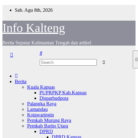
Skip
Sab. Agu 8th, 2026
to
content
Info Kalteng
Berita Seputar Kalimantan Tengah dan artikel
Berita
Kuala Kapuas
PUPRPKP Kab.Kapuas
Disparbudpora
Palangka Raya
Lamandau
Kotawaringin
Pemkab Murung Raya
Pemkab Barito Utara
DPRD
DPRD Kapuas