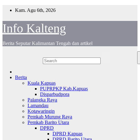
Skip
Kam. Agu 6th, 2026
to
content
Info Kalteng
Berita Seputar Kalimantan Tengah dan artikel
Berita
Kuala Kapuas
PUPRPKP Kab.Kapuas
Disparbudpora
Palangka Raya
Lamandau
Kotawaringin
Pemkab Murung Raya
Pemkab Barito Utara
DPRD
DPRD Kapuas
DPRD Barito Utara