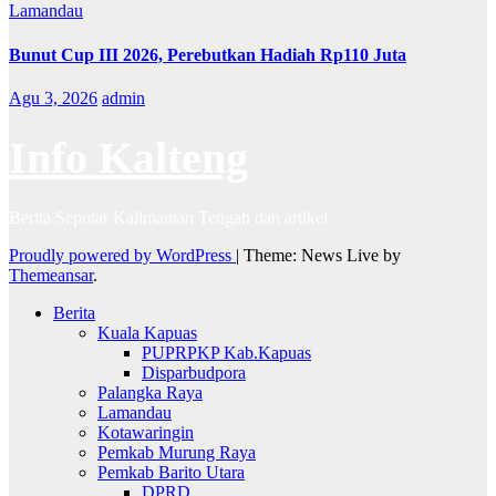
Lamandau
Bunut Cup III 2026, Perebutkan Hadiah Rp110 Juta
Agu 3, 2026
admin
Info Kalteng
Berita Seputar Kalimantan Tengah dan artikel
Proudly powered by WordPress
|
Theme: News Live by
Themeansar
.
Berita
Kuala Kapuas
PUPRPKP Kab.Kapuas
Disparbudpora
Palangka Raya
Lamandau
Kotawaringin
Pemkab Murung Raya
Pemkab Barito Utara
DPRD