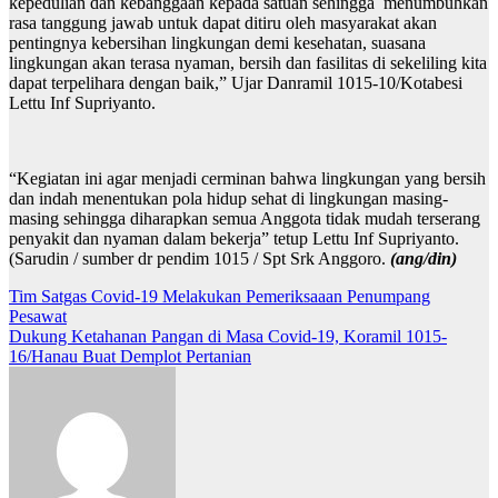
kepedulian dan kebanggaan kepada satuan sehingga menumbuhkan
rasa tanggung jawab untuk dapat ditiru oleh masyarakat akan
pentingnya kebersihan lingkungan demi kesehatan, suasana
lingkungan akan terasa nyaman, bersih dan fasilitas di sekeliling kita
dapat terpelihara dengan baik,” Ujar Danramil 1015-10/Kotabesi
Lettu Inf Supriyanto.
“Kegiatan ini agar menjadi cerminan bahwa lingkungan yang bersih
dan indah menentukan pola hidup sehat di lingkungan masing-
masing sehingga diharapkan semua Anggota tidak mudah terserang
penyakit dan nyaman dalam bekerja” tetup Lettu Inf Supriyanto.
(Sarudin / sumber dr pendim 1015 / Spt Srk Anggoro.
(ang/din)
Navigasi
Tim Satgas Covid-19 Melakukan Pemeriksaaan Penumpang
Pesawat
pos
Dukung Ketahanan Pangan di Masa Covid-19, Koramil 1015-
16/Hanau Buat Demplot Pertanian