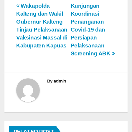
N
Wakapolda
Kunjungan
Kalteng dan Wakil
Koordinasi
a
Gubernur Kalteng
Penanganan
v
Tinjau Pelaksanaan
Covid-19 dan
Vaksinasi Massal di
Persiapan
i
Kabupaten Kapuas
Pelaksanaan
g
Screening ABK
a
s
By
admin
i
p
o
s
RELATED POST