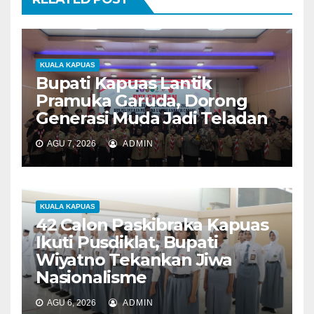
KUALA KAPUAS
Bupati Kapuas Lantik
Pramuka Garuda, Dorong
Generasi Muda Jadi Teladan
AGU 7, 2026
ADMIN
KUALA KAPUAS
42 Calon Paskibraka Kapuas
Ikuti Pusdiklat, Bupati
Wiyatno Tekankan Jiwa
Nasionalisme
AGU 6, 2026
ADMIN