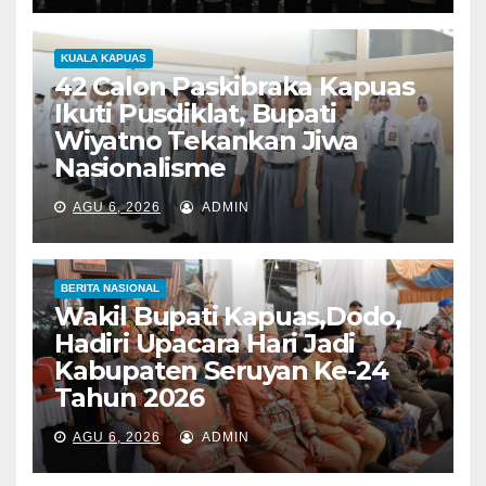
KUALA KAPUAS
42 Calon Paskibraka Kapuas
Ikuti Pusdiklat, Bupati
Wiyatno Tekankan Jiwa
Nasionalisme
AGU 6, 2026
ADMIN
BERITA NASIONAL
Wakil Bupati Kapuas,Dodo,
Hadiri Upacara Hari Jadi
Kabupaten Seruyan Ke-24
Tahun 2026
AGU 6, 2026
ADMIN