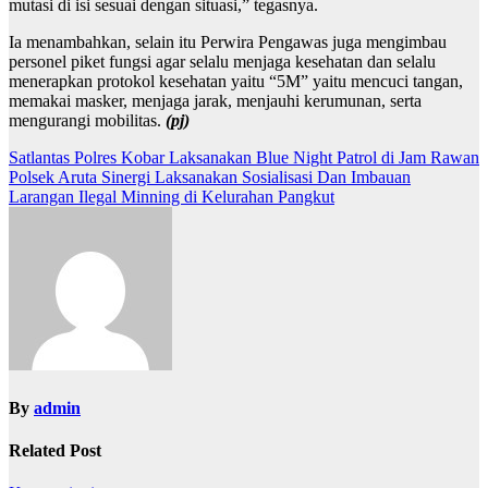
mutasi di isi sesuai dengan situasi,” tegasnya.
Ia menambahkan, selain itu Perwira Pengawas juga mengimbau
personel piket fungsi agar selalu menjaga kesehatan dan selalu
menerapkan protokol kesehatan yaitu “5M” yaitu mencuci tangan,
memakai masker, menjaga jarak, menjauhi kerumunan, serta
mengurangi mobilitas.
(pj)
Navigasi
Satlantas Polres Kobar Laksanakan Blue Night Patrol di Jam Rawan
Polsek Aruta Sinergi Laksanakan Sosialisasi Dan Imbauan
pos
Larangan Ilegal Minning di Kelurahan Pangkut
By
admin
Related Post