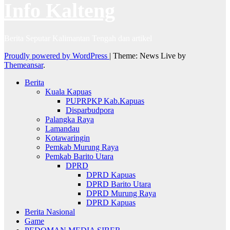
Info Kalteng
Berita Seputar Kalimantan Tengah dan artikel
Proudly powered by WordPress
|
Theme: News Live by
Themeansar
.
Berita
Kuala Kapuas
PUPRPKP Kab.Kapuas
Disparbudpora
Palangka Raya
Lamandau
Kotawaringin
Pemkab Murung Raya
Pemkab Barito Utara
DPRD
DPRD Kapuas
DPRD Barito Utara
DPRD Murung Raya
DPRD Kapuas
Berita Nasional
Game