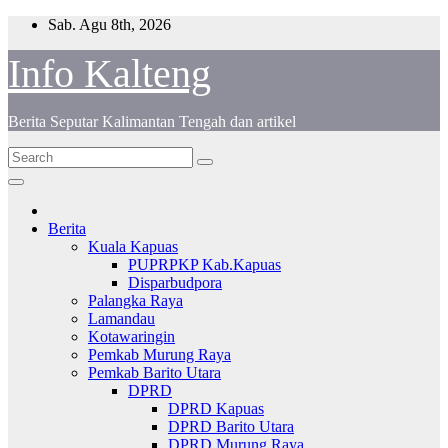
Skip
Sab. Agu 8th, 2026
to
content
Info Kalteng
Berita Seputar Kalimantan Tengah dan artikel
Berita
Kuala Kapuas
PUPRPKP Kab.Kapuas
Disparbudpora
Palangka Raya
Lamandau
Kotawaringin
Pemkab Murung Raya
Pemkab Barito Utara
DPRD
DPRD Kapuas
DPRD Barito Utara
DPRD Murung Raya