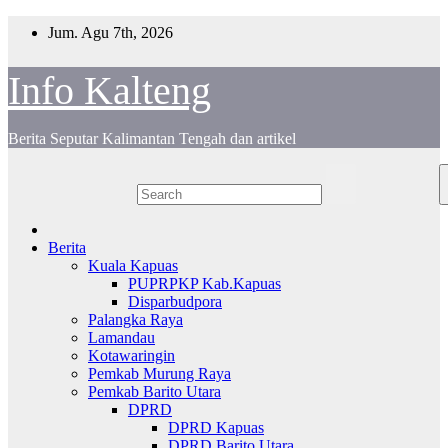
Skip
Jum. Agu 7th, 2026
to
content
Info Kalteng
Berita Seputar Kalimantan Tengah dan artikel
Berita
Kuala Kapuas
PUPRPKP Kab.Kapuas
Disparbudpora
Palangka Raya
Lamandau
Kotawaringin
Pemkab Murung Raya
Pemkab Barito Utara
DPRD
DPRD Kapuas
DPRD Barito Utara