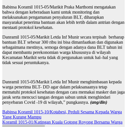
Babinsa Koramil 1015-05/Marikit Praka Marthomi mengatakan
bahwa dengan keberadaan kami untuk monitoring dan
melaksanakan pengamanan penyaluran BLT, diharapkan
masyarakat penerima bantuan akan lebih tertib dalam antrian dengan
mentaati protokol kesehatan.
Danramil 1015-05/Marikit Letda Inf Munir secara terpisah berharap
bantuan BLT sebesar 300 ribu ini bisa dimanfaatkan dan digunakan
sebagaimana mestinya, semoga dengan adanya dana BLT tahun ini
dapat membantu perekonomian warga khususnya di wilayah
Kecamatan Marikit serta tidak di pergunakan untuk hal–hal yang
tidak sesuai peruntukanya.
Danramil 1015-05/Marikit Letda Inf Munir menghimbauan kepada
warga penerima BLT- DD agar dalam pelaksanaanya tetap
mematuhi protokol kesehatan dengan cara memakai masker dan jaga
jarak serta mencuci tangan dengan sabun untuk menghindari
penyebaran Covid -19 di wilayah,” pungkasnya.
(ang/din)
Navigasi
Babinsa Koramil 1015-10/Kotabesi, Peduli Sesama Kepada Warga
Yang Kurang Mampu
pos
Koramil 1015-01/Katingan Kuala Gotong Royong Bersama Warga