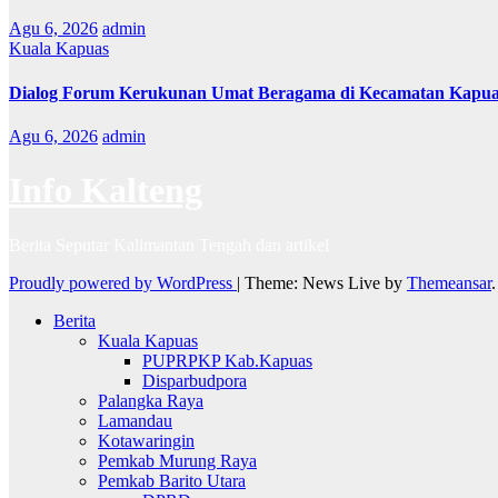
Agu 6, 2026
admin
Kuala Kapuas
Dialog Forum Kerukunan Umat Beragama di Kecamatan Kapu
Agu 6, 2026
admin
Info Kalteng
Berita Seputar Kalimantan Tengah dan artikel
Proudly powered by WordPress
|
Theme: News Live by
Themeansar
.
Berita
Kuala Kapuas
PUPRPKP Kab.Kapuas
Disparbudpora
Palangka Raya
Lamandau
Kotawaringin
Pemkab Murung Raya
Pemkab Barito Utara