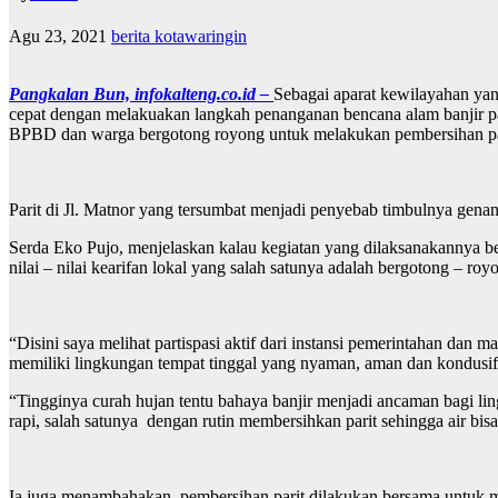
Agu 23, 2021
berita kotawaringin
Pangkalan Bun, infokalteng.co.id –
Sebagai aparat kewilayahan ya
cepat dengan melakuakan langkah penanganan bencana alam banjir p
BPBD dan warga bergotong royong untuk melakukan pembersihan parit
Parit di Jl. Matnor yang tersumbat menjadi penyebab timbulnya genang
Serda Eko Pujo, menjelaskan kalau kegiatan yang dilaksanakannya be
nilai – nilai kearifan lokal yang salah satunya adalah bergotong – roy
“Disini saya melihat partispasi aktif dari instansi pemerintahan da
memiliki lingkungan tempat tinggal yang nyaman, aman dan kondusif
“Tingginya curah hujan tentu bahaya banjir menjadi ancaman bagi l
rapi, salah satunya dengan rutin membersihkan parit sehingga air bi
Ia juga menambahakan, pembersihan parit dilakukan bersama untuk men