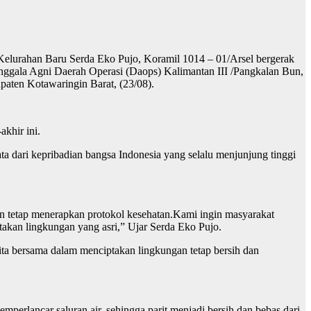
elurahan Baru Serda Eko Pujo, Koramil 1014 – 01/Arsel bergerak
ggala Agni Daerah Operasi (Daops) Kalimantan III /Pangkalan Bun,
aten Kotawaringin Barat, (23/08).
akhir ini.
a dari kepribadian bangsa Indonesia yang selalu menjunjung tinggi
gan tetap menerapkan protokol kesehatan.Kami ingin masyarakat
akan lingkungan yang asri,” Ujar Serda Eko Pujo.
ta bersama dalam menciptakan lingkungan tetap bersih dan
perlancar saluran air, sehingga parit menjadi bersih dan bebas dari