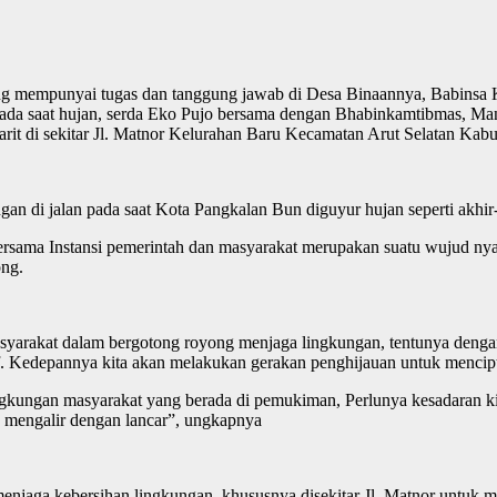
ng mempunyai tugas dan tanggung jawab di Desa Binaannya, Babinsa K
ada saat hujan, serda Eko Pujo bersama dengan Bhabinkamtibmas, Man
 di sekitar Jl. Matnor Kelurahan Baru Kecamatan Arut Selatan Kabup
an di jalan pada saat Kota Pangkalan Bun diguyur hujan seperti akhir-
rsama Instansi pemerintah dan masyarakat merupakan suatu wujud nyat
ong.
n masyarakat dalam bergotong royong menjaga lingkungan, tentunya den
. Kedepannya kita akan melakukan gerakan penghijauan untuk mencipt
ingkungan masyarakat yang berada di pemukiman, Perlunya kesadaran ki
sa mengalir dengan lancar”, ungkapnya
jaga kebersihan lingkungan, khususnya disekitar Jl. Matnor untuk mem