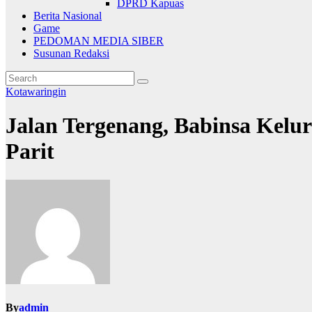
DPRD Kapuas
Berita Nasional
Game
PEDOMAN MEDIA SIBER
Susunan Redaksi
Kotawaringin
Jalan Tergenang, Babinsa Kelu
Parit
By
admin