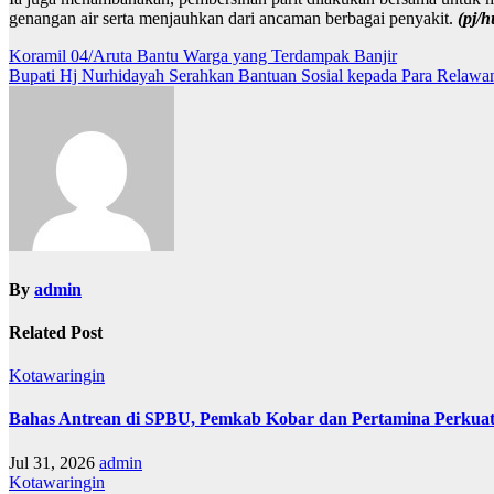
genangan air serta menjauhkan dari ancaman berbagai penyakit.
(pj/
Navigasi
Koramil 04/Aruta Bantu Warga yang Terdampak Banjir
Bupati Hj Nurhidayah Serahkan Bantuan Sosial kepada Para Relawa
pos
By
admin
Related Post
Kotawaringin
Bahas Antrean di SPBU, Pemkab Kobar dan Pertamina Perkuat
Jul 31, 2026
admin
Kotawaringin