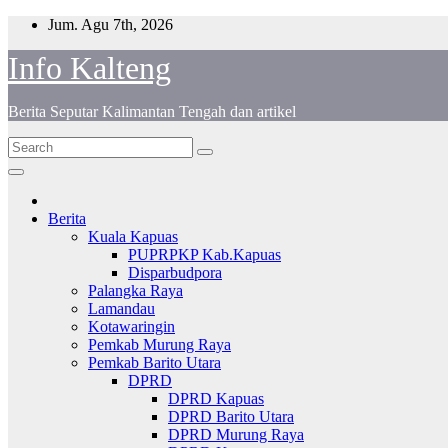
Skip
Jum. Agu 7th, 2026
to
Info Kalteng
content
Berita Seputar Kalimantan Tengah dan artikel
Berita
Kuala Kapuas
PUPRPKP Kab.Kapuas
Disparbudpora
Palangka Raya
Lamandau
Kotawaringin
Pemkab Murung Raya
Pemkab Barito Utara
DPRD
DPRD Kapuas
DPRD Barito Utara
DPRD Murung Raya