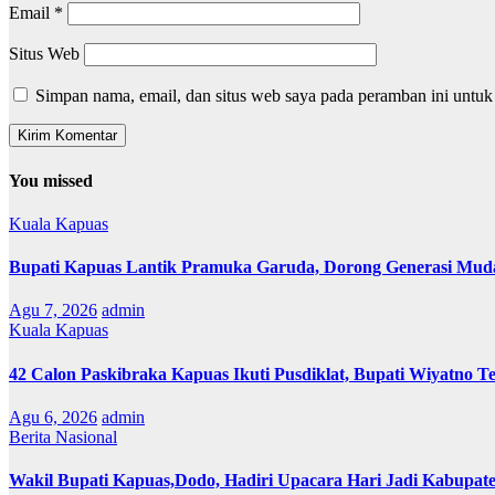
Email
*
Situs Web
Simpan nama, email, dan situs web saya pada peramban ini untuk
You missed
Kuala Kapuas
Bupati Kapuas Lantik Pramuka Garuda, Dorong Generasi Muda
Agu 7, 2026
admin
Kuala Kapuas
42 Calon Paskibraka Kapuas Ikuti Pusdiklat, Bupati Wiyatno T
Agu 6, 2026
admin
Berita Nasional
Wakil Bupati Kapuas,Dodo, Hadiri Upacara Hari Jadi Kabupat