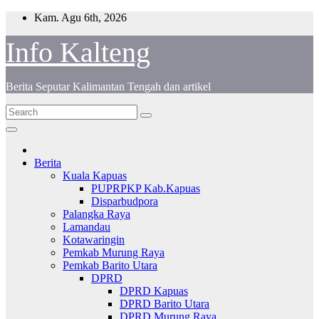
Skip
Kam. Agu 6th, 2026
to
content
Info Kalteng
Berita Seputar Kalimantan Tengah dan artikel
Berita
Kuala Kapuas
PUPRPKP Kab.Kapuas
Disparbudpora
Palangka Raya
Lamandau
Kotawaringin
Pemkab Murung Raya
Pemkab Barito Utara
DPRD
DPRD Kapuas
DPRD Barito Utara
DPRD Murung Raya