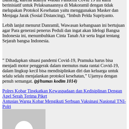
berinisiatif untuk Pelaksanaannya di Makoramil dengan tidak
melupakan Protokol Kesehatan yaitu menggunakan Masker dan
Menjaga Jarak (Sosial Distancing), “Imbuh Pelda Supriyanto.
Lebih lanjut menurut Danramil, Wawasan kebangsaan ini bertujuan
agar Para generasi penerus Peduli dan ingat akan Idelogi Bangsa
Indonesia ini, menumbuhkan Cinta Tanah Air serta Ingat tentang
Sejarah bangsa Indonesia.
” Dihadapkan situasi pandemi Covid-19, Pramuka harus bisa
menjadi motor penggerak dalam memutus mata rantai Covid-19,
dalam lingkup kecil bisa mendisiplinkan diri dan keluarga untuk
selalu selalu menjalankan protokol kesehatan,” Ujarnya dengan
penuh semangat.
(pj/humas kodim 1014)
Navigasi
Polres Kobar Tingkatkan Kewaspadaan dan Kedisiplinan Dengan
Apel Serah Terima Piket
pos
Antusias Warga Kobar Mengikuti Serbuan Vaksinasi Nasional TNI-
Polri