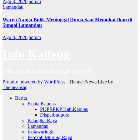
Agu 3, 2026
admin
Lamandau
Warga Nanga Bulik Meninggal Dunia Saat Memukat Ikan di
Sungai Lamandau
Agu 3, 2026
admin
Info Kalteng
Berita Seputar Kalimantan Tengah dan artikel
Proudly powered by WordPress
|
Theme: News Live by
Themeansar
.
Berita
Kuala Kapuas
PUPRPKP Kab.Kapuas
Disparbudpora
Palangka Raya
Lamandau
Kotawaringin
Pemkab Murung Raya