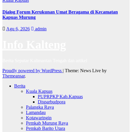
Kuala Kapuas
Dialog Forum Kerukunan Umat Beragama di Kecamatan
Kapuas Murung
Agu 6, 2026
admin
Info Kalteng
Berita Seputar Kalimantan Tengah dan artikel
Proudly powered by WordPress
|
Theme: News Live by
Themeansar
.
Berita
Kuala Kapuas
PUPRPKP Kab.Kapuas
Disparbudpora
Palangka Raya
Lamandau
Kotawaringin
Pemkab Murung Raya
Pemkab Barito Utara