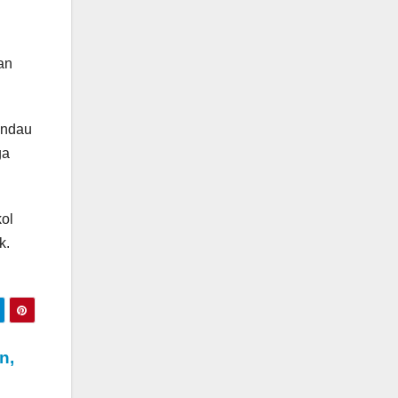
an
andau
ga
kol
k.
n,