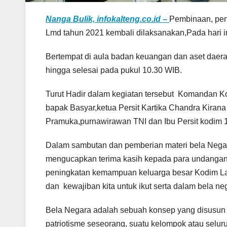
Nanga Bulik, infokalteng.co.id –
Pembinaan, pen
Lmd tahun 2021 kembali dilaksanakan,Pada hari i
Bertempat di aula badan keuangan dan aset daerah
hingga selesai pada pukul 10.30 WIB.
Turut Hadir dalam kegiatan tersebut Komandan K
bapak Basyar,ketua Persit Kartika Chandra Kira
Pramuka,purnawirawan TNI dan Ibu Persit kodim 
Dalam sambutan dan pemberian materi bela Negar
mengucapkan terima kasih kepada para undangan
peningkatan kemampuan keluarga besar Kodim Lam
dan kewajiban kita untuk ikut serta dalam bela ne
Bela Negara adalah sebuah konsep yang disusun 
patriotisme seseorang, suatu kelompok atau sel