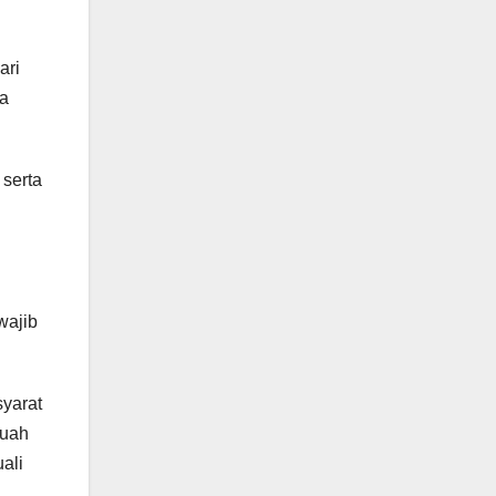
ari
ua
serta
wajib
syarat
buah
ali