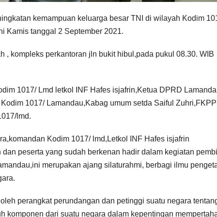
ingkatan kemampuan keluarga besar TNI di wilayah Kodim 10
ni Kamis tanggal 2 September 2021.
 , kompleks perkantoran jln bukit hibul,pada pukul 08.30. WIB
odim 1017/ Lmd letkol INF Hafes isjafrin,Ketua DPRD Lamand
na Kodim 1017/ Lamandau,Kabag umum setda Saiful Zuhri,FKPPI
1017/lmd.
a,komandan Kodim 1017/ lmd,Letkol INF Hafes isjafrin
 dan peserta yang sudah berkenan hadir dalam kegiatan pemb
andau,ini merupakan ajang silaturahmi, berbagi ilmu penge
gara.
oleh perangkat perundangan dan petinggi suatu negara tentan
uruh komponen dari suatu negara dalam kepentingan mempertah