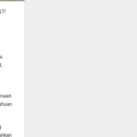
17/
au
,
inaan
tahuan
g
ankan