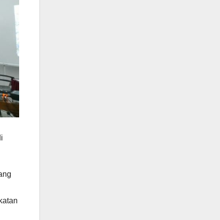
i
yang
katan