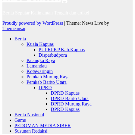
Berita Seputar Kalimantan Tengah dan artikel
Proudly powered by WordPress
|
Theme: News Live by
Themeansar
.
Berita
Kuala Kapuas
PUPRPKP Kab.Kapuas
Disparbudpora
Palangka Raya
Lamandau
Kotawaringin
Pemkab Murung Raya
Pemkab Barito Utara
DPRD
DPRD Kapuas
DPRD Barito Utara
DPRD Murung Raya
DPRD Kapuas
Berita Nasional
Game
PEDOMAN MEDIA SIBER
Susunan Redaksi