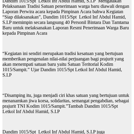
Dandim 1015/Spt Letkol Inf Abdul Hamid, S.I.P Mengatakan
Pelaksanaan Tradisi Satuan penerimaan warga baru diawali dengan
Laporan Perwira acara kepada Pimpinan Acara bahwa Kegiatan
“Siap dilaksanakan”, Dandim 1015/Spt Letkol Inf Abdul Hamid,
S.I.P memimpin secara langsung 40 Personil Bintara Dan Tamtama
Baru untuk melaksanakan Laporan Resmi Penerimaan Warga Baru
kepada Pimpinan Acara
“Kegiatan ini sendiri merupakan tradisi kesatuan yang bertujuan
memberikan pengenalan nilai-nilai perjuangan bagi prajurit yang
akan menempati satuan baru yaitu Satuan Teritorial Kodim
1015/Sampit.” Ujar Dandim 1015/Spt Letkol Inf Abdul Hamid,
S.I.P
“Disamping itu, juga menjadi ciri khas satuan yang bertujuan untuk
menanamkan jiwa korsa, solidaritas, semangat pengabdian, sebagai
prajurit TNI Kodim 1015/Sampit.”Tambah Dandim 1015/Spt
Letkol Inf Abdul Hamid, S.I.P
Dandim 1015/Spt Letkol Inf Abdul Hamid, S.I.P juga