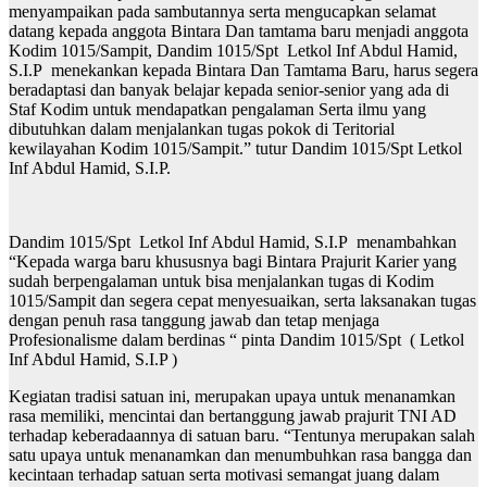
menyampaikan pada sambutannya serta mengucapkan selamat
datang kepada anggota Bintara Dan tamtama baru menjadi anggota
Kodim 1015/Sampit, Dandim 1015/Spt Letkol Inf Abdul Hamid,
S.I.P menekankan kepada Bintara Dan Tamtama Baru, harus segera
beradaptasi dan banyak belajar kepada senior-senior yang ada di
Staf Kodim untuk mendapatkan pengalaman Serta ilmu yang
dibutuhkan dalam menjalankan tugas pokok di Teritorial
kewilayahan Kodim 1015/Sampit.” tutur Dandim 1015/Spt Letkol
Inf Abdul Hamid, S.I.P.
Dandim 1015/Spt Letkol Inf Abdul Hamid, S.I.P menambahkan
“Kepada warga baru khususnya bagi Bintara Prajurit Karier yang
sudah berpengalaman untuk bisa menjalankan tugas di Kodim
1015/Sampit dan segera cepat menyesuaikan, serta laksanakan tugas
dengan penuh rasa tanggung jawab dan tetap menjaga
Profesionalisme dalam berdinas “ pinta Dandim 1015/Spt ( Letkol
Inf Abdul Hamid, S.I.P )
Kegiatan tradisi satuan ini, merupakan upaya untuk menanamkan
rasa memiliki, mencintai dan bertanggung jawab prajurit TNI AD
terhadap keberadaannya di satuan baru. “Tentunya merupakan salah
satu upaya untuk menanamkan dan menumbuhkan rasa bangga dan
kecintaan terhadap satuan serta motivasi semangat juang dalam