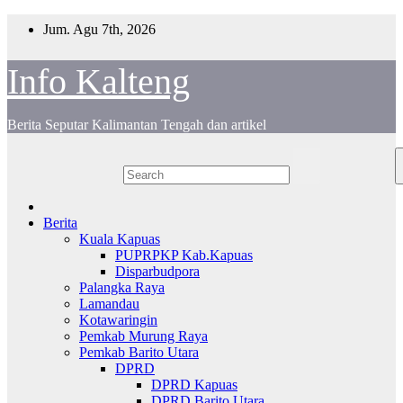
Skip
Jum. Agu 7th, 2026
to
content
Info Kalteng
Berita Seputar Kalimantan Tengah dan artikel
Berita
Kuala Kapuas
PUPRPKP Kab.Kapuas
Disparbudpora
Palangka Raya
Lamandau
Kotawaringin
Pemkab Murung Raya
Pemkab Barito Utara
DPRD
DPRD Kapuas
DPRD Barito Utara