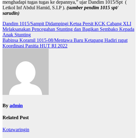
menghadapi tugas tugas ke depannya,” ujar Dandim 1015/Spt (
Letkol Inf Abdul Hamid, S.I.P ).
(sumber pendim 1015 spt/
sarudin)
Navigasi
Dandim 1015/Sampit Didampingi Ketua Persit KCK Cabang XLI
Melaksanakan Pencegahan Stunting dan Bagikan Sembako Kepada
pos
Anak Stunting
Babinsa Koramil 1015-08/Mentawa Baru Ketapang Hadiri rapat
Koordinasi Panitia HUT RI 2022
By
admin
Related Post
Kotawaringin