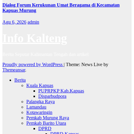
Dialog Forum Kerukunan Umat Beragama di Kecamatan
Kapuas Murung
Agu 6, 2026
admin
Info Kalteng
Berita Seputar Kalimantan Tengah dan artikel
Proudly powered by WordPress
|
Theme: News Live by
Themeansar
.
Berita
Kuala Kapuas
PUPRPKP Kab.Kapuas
Disparbudpora
Palangka Raya
Lamandau
Kotawaringin
Pemkab Murung Raya
Pemkab Barito Utara
DPRD
DPRD Kapuas