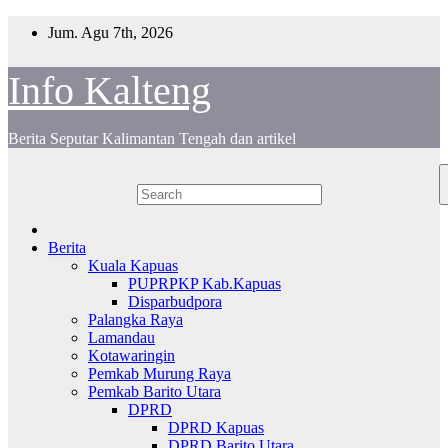
Skip
Jum. Agu 7th, 2026
to
content
Info Kalteng
Berita Seputar Kalimantan Tengah dan artikel
Berita
Kuala Kapuas
PUPRPKP Kab.Kapuas
Disparbudpora
Palangka Raya
Lamandau
Kotawaringin
Pemkab Murung Raya
Pemkab Barito Utara
DPRD
DPRD Kapuas
DPRD Barito Utara