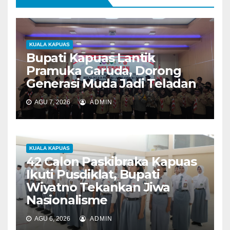
s
KUALA KAPUAS
Bupati Kapuas Lantik
Pramuka Garuda, Dorong
Generasi Muda Jadi Teladan
AGU 7, 2026
ADMIN
KUALA KAPUAS
42 Calon Paskibraka Kapuas
Ikuti Pusdiklat, Bupati
Wiyatno Tekankan Jiwa
Nasionalisme
AGU 6, 2026
ADMIN