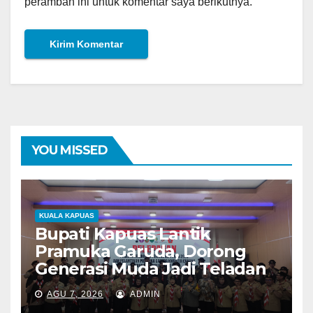
peramban ini untuk komentar saya berikutnya.
YOU MISSED
KUALA KAPUAS
Bupati Kapuas Lantik
Pramuka Garuda, Dorong
Generasi Muda Jadi Teladan
AGU 7, 2026
ADMIN