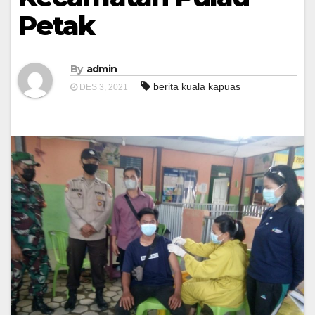
Petak
By
admin
berita kuala kapuas
DES 3, 2021