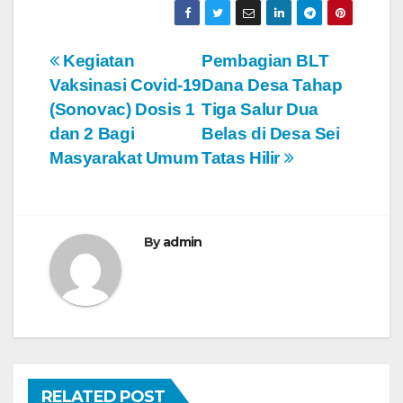
N
Kegiatan
Pembagian BLT
Vaksinasi Covid-19
Dana Desa Tahap
a
(Sonovac) Dosis 1
Tiga Salur Dua
v
dan 2 Bagi
Belas di Desa Sei
Masyarakat Umum
Tatas Hilir
i
g
a
By
admin
s
i
p
o
RELATED POST