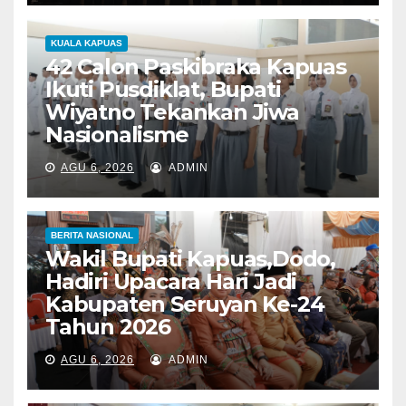
KUALA KAPUAS
42 Calon Paskibraka Kapuas
Ikuti Pusdiklat, Bupati
Wiyatno Tekankan Jiwa
Nasionalisme
AGU 6, 2026
ADMIN
BERITA NASIONAL
Wakil Bupati Kapuas,Dodo,
Hadiri Upacara Hari Jadi
Kabupaten Seruyan Ke-24
Tahun 2026
AGU 6, 2026
ADMIN