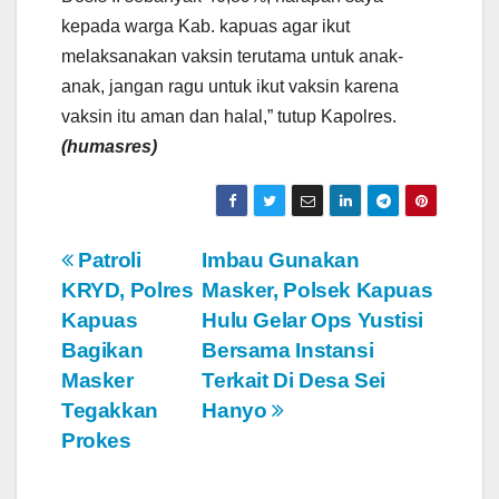
kepada warga Kab. kapuas agar ikut
melaksanakan vaksin terutama untuk anak-
anak, jangan ragu untuk ikut vaksin karena
vaksin itu aman dan halal,” tutup Kapolres.
(humasres)
N
Patroli
Imbau Gunakan
KRYD, Polres
Masker, Polsek Kapuas
a
Kapuas
Hulu Gelar Ops Yustisi
v
Bagikan
Bersama Instansi
Masker
Terkait Di Desa Sei
i
Tegakkan
Hanyo
g
Prokes
a