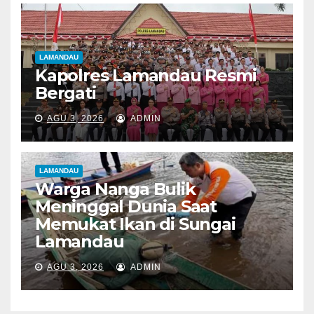
LAMANDAU
Kapolres Lamandau Resmi
Bergati
AGU 3, 2026
ADMIN
LAMANDAU
Warga Nanga Bulik
Meninggal Dunia Saat
Memukat Ikan di Sungai
Lamandau
AGU 3, 2026
ADMIN