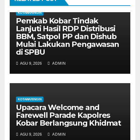
s
KOTAWARINGIN
Pemkab Kobar Tindak
Lanjuti Hasil RDP Distribusi
BBM, Satpol PP dan Dishub
Mulai Lakukan Pengawasan
di SPBU
AGU 9, 2026
ADMIN
KOTAWARINGIN
Upacara Welcome and
Farewell Parade Kapolres
Kobar Berlangsung Khidmat
AGU 9, 2026
ADMIN