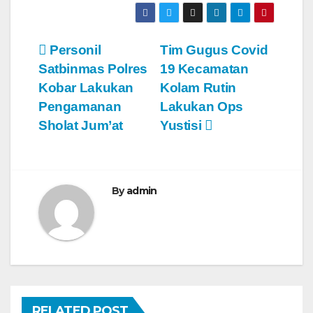
N
Personil
Tim Gugus Covid
Satbinmas Polres
19 Kecamatan
a
Kobar Lakukan
Kolam Rutin
v
Pengamanan
Lakukan Ops
Sholat Jum’at
Yustisi
i
g
a
By
admin
s
i
p
o
RELATED POST