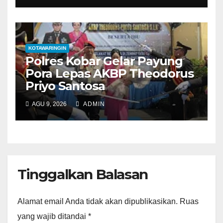
KOTAWARINGIN
Polres Kobar Gelar Payung
Pora Lepas AKBP Theodorus
Priyo Santosa
AGU 9, 2026
ADMIN
Tinggalkan Balasan
Alamat email Anda tidak akan dipublikasikan.
Ruas
yang wajib ditandai
*