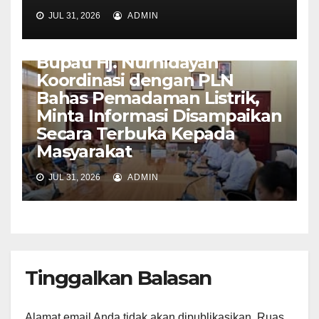
JUL 31, 2026
ADMIN
KOTAWARINGIN
Bupati Hj. Nurhidayah
Koordinasi dengan PLN
Bahas Pemadaman Listrik,
Minta Informasi Disampaikan
Secara Terbuka Kepada
Masyarakat
JUL 31, 2026
ADMIN
Tinggalkan Balasan
Alamat email Anda tidak akan dipublikasikan.
Ruas