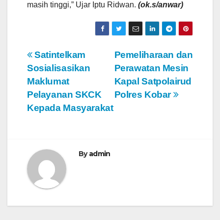
masih tinggi,” Ujar Iptu Ridwan.
(ok.s/anwar)
N
Satintelkam
Pemeliharaan dan
Sosialisasikan
Perawatan Mesin
a
Maklumat
Kapal Satpolairud
v
Pelayanan SKCK
Polres Kobar
Kepada Masyarakat
i
g
a
By
admin
s
i
p