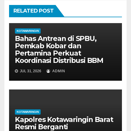
o
RELATED POST
s
KOTAWARINGIN
Bahas Antrean di SPBU,
Pemkab Kobar dan
Pertamina Perkuat
Koordinasi Distribusi BBM
JUL 31, 2026
ADMIN
KOTAWARINGIN
Kapolres Kotawaringin Barat
Resmi Berganti