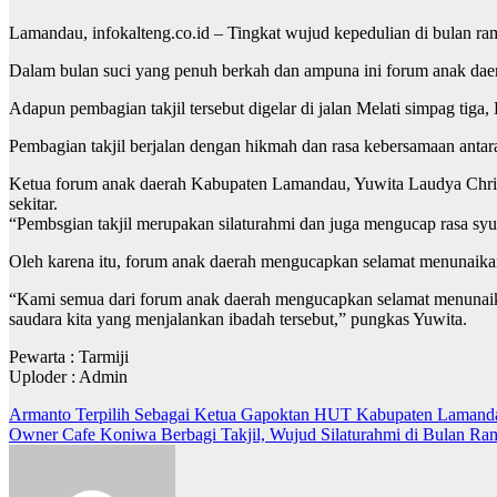
Lamandau, infokalteng.co.id – Tingkat wujud kepedulian di bulan r
Dalam bulan suci yang penuh berkah dan ampuna ini forum anak daer
Adapun pembagian takjil tersebut digelar di jalan Melati simpag ti
Pembagian takjil berjalan dengan hikmah dan rasa kebersamaan antara
Ketua forum anak daerah Kabupaten Lamandau, Yuwita Laudya Christy
sekitar.
“Pembsgian takjil merupakan silaturahmi dan juga mengucap rasa syu
Oleh karena itu, forum anak daerah mengucapkan selamat menunaikan 
“Kami semua dari forum anak daerah mengucapkan selamat menunaika
saudara kita yang menjalankan ibadah tersebut,” pungkas Yuwita.
Pewarta : Tarmiji
Uploder : Admin
Navigasi
Armanto Terpilih Sebagai Ketua Gapoktan HUT Kabupaten Lamand
Owner Cafe Koniwa Berbagi Takjil, Wujud Silaturahmi di Bulan R
pos