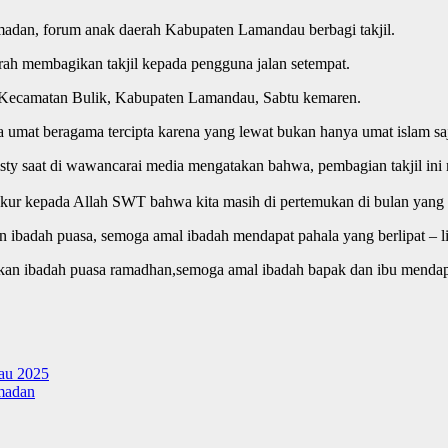
amadan, forum anak daerah Kabupaten Lamandau berbagi takjil.
ah membagikan takjil kepada pengguna jalan setempat.
ga, Kecamatan Bulik, Kabupaten Lamandau, Sabtu kemaren.
 umat beragama tercipta karena yang lewat bukan hanya umat islam saj
 saat di wawancarai media mengatakan bahwa, pembagian takjil ini me
kur kepada Allah SWT bahwa kita masih di pertemukan di bulan yang su
ibadah puasa, semoga amal ibadah mendapat pahala yang berlipat – li
n ibadah puasa ramadhan,semoga amal ibadah bapak dan ibu mendapat p
au 2025
amadan