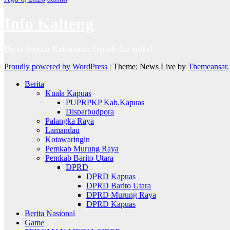
Info Kalteng
Berita Seputar Kalimantan Tengah dan artikel
Proudly powered by WordPress
|
Theme: News Live by
Themeansar
.
Berita
Kuala Kapuas
PUPRPKP Kab.Kapuas
Disparbudpora
Palangka Raya
Lamandau
Kotawaringin
Pemkab Murung Raya
Pemkab Barito Utara
DPRD
DPRD Kapuas
DPRD Barito Utara
DPRD Murung Raya
DPRD Kapuas
Berita Nasional
Game