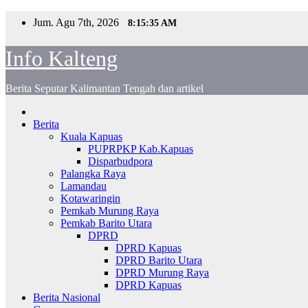
Skip
Jum. Agu 7th, 2026
8:15:35 AM
to
content
Info Kalteng
Berita Seputar Kalimantan Tengah dan artikel
Berita
Kuala Kapuas
PUPRPKP Kab.Kapuas
Disparbudpora
Palangka Raya
Lamandau
Kotawaringin
Pemkab Murung Raya
Pemkab Barito Utara
DPRD
DPRD Kapuas
DPRD Barito Utara
DPRD Murung Raya
DPRD Kapuas
Berita Nasional