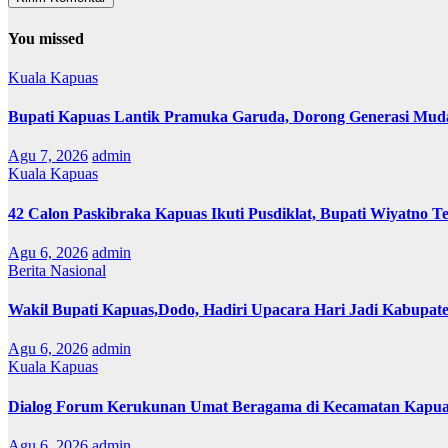
You missed
Kuala Kapuas
Bupati Kapuas Lantik Pramuka Garuda, Dorong Generasi Muda
Agu 7, 2026
admin
Kuala Kapuas
42 Calon Paskibraka Kapuas Ikuti Pusdiklat, Bupati Wiyatno T
Agu 6, 2026
admin
Berita Nasional
Wakil Bupati Kapuas,Dodo, Hadiri Upacara Hari Jadi Kabupat
Agu 6, 2026
admin
Kuala Kapuas
Dialog Forum Kerukunan Umat Beragama di Kecamatan Kapu
Agu 6, 2026
admin