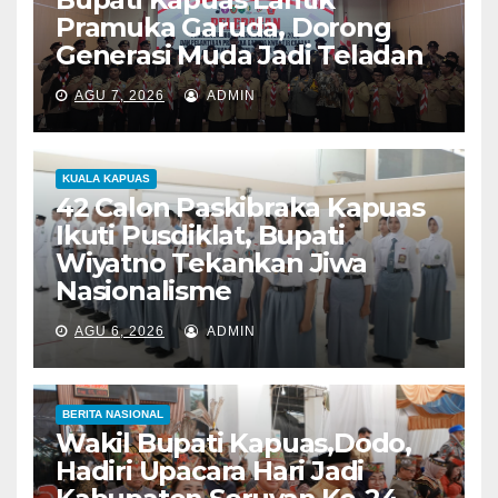
Pramuka Garuda, Dorong
Generasi Muda Jadi Teladan
AGU 7, 2026
ADMIN
KUALA KAPUAS
42 Calon Paskibraka Kapuas
Ikuti Pusdiklat, Bupati
Wiyatno Tekankan Jiwa
Nasionalisme
AGU 6, 2026
ADMIN
BERITA NASIONAL
Wakil Bupati Kapuas,Dodo,
Hadiri Upacara Hari Jadi