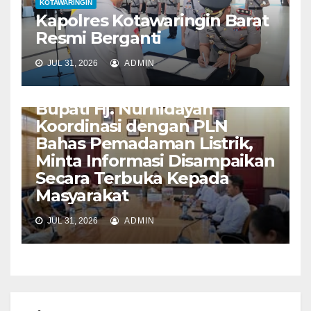
KOTAWARINGIN
Kapolres Kotawaringin Barat
Resmi Berganti
JUL 31, 2026
ADMIN
KOTAWARINGIN
Bupati Hj. Nurhidayah
Koordinasi dengan PLN
Bahas Pemadaman Listrik,
Minta Informasi Disampaikan
Secara Terbuka Kepada
Masyarakat
JUL 31, 2026
ADMIN