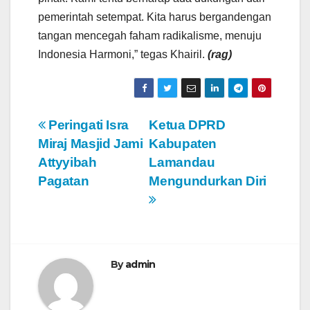
pemerintah setempat. Kita harus bergandengan
tangan mencegah faham radikalisme, menuju
Indonesia Harmoni,” tegas Khairil.
(rag)
N
Peringati Isra
Ketua DPRD
Miraj Masjid Jami
Kabupaten
a
Attyyibah
Lamandau
v
Pagatan
Mengundurkan Diri
i
g
a
By
admin
s