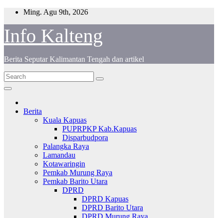
Skip
Ming. Agu 9th, 2026
to
content
Info Kalteng
Berita Seputar Kalimantan Tengah dan artikel
Berita
Kuala Kapuas
PUPRPKP Kab.Kapuas
Disparbudpora
Palangka Raya
Lamandau
Kotawaringin
Pemkab Murung Raya
Pemkab Barito Utara
DPRD
DPRD Kapuas
DPRD Barito Utara
DPRD Murung Raya