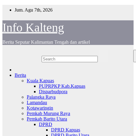
Skip
Jum. Agu 7th, 2026
to
content
Info Kalteng
Berita Seputar Kalimantan Tengah dan artikel
Berita
Kuala Kapuas
PUPRPKP Kab.Kapuas
Disparbudpora
Palangka Raya
Lamandau
Kotawaringin
Pemkab Murung Raya
Pemkab Barito Utara
DPRD
DPRD Kapuas
DPRD Barito Utara