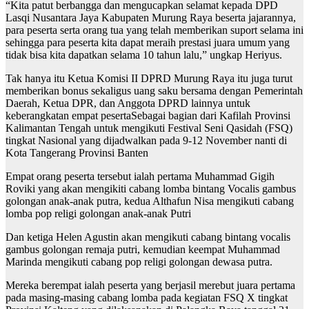
“Kita patut berbangga dan mengucapkan selamat kepada DPD
Lasqi Nusantara Jaya Kabupaten Murung Raya beserta jajarannya,
para peserta serta orang tua yang telah memberikan suport selama ini
sehingga para peserta kita dapat meraih prestasi juara umum yang
tidak bisa kita dapatkan selama 10 tahun lalu,” ungkap Heriyus.
Tak hanya itu Ketua Komisi II DPRD Murung Raya itu juga turut
memberikan bonus sekaligus uang saku bersama dengan Pemerintah
Daerah, Ketua DPR, dan Anggota DPRD lainnya untuk
keberangkatan empat pesertaSebagai bagian dari Kafilah Provinsi
Kalimantan Tengah untuk mengikuti Festival Seni Qasidah (FSQ)
tingkat Nasional yang dijadwalkan pada 9-12 November nanti di
Kota Tangerang Provinsi Banten
Empat orang peserta tersebut ialah pertama Muhammad Gigih
Roviki yang akan mengikiti cabang lomba bintang Vocalis gambus
golongan anak-anak putra, kedua Althafun Nisa mengikuti cabang
lomba pop religi golongan anak-anak Putri
Dan ketiga Helen Agustin akan mengikuti cabang bintang vocalis
gambus golongan remaja putri, kemudian keempat Muhammad
Marinda mengikuti cabang pop religi golongan dewasa putra.
Mereka berempat ialah peserta yang berjasil merebut juara pertama
pada masing-masing cabang lomba pada kegiatan FSQ X tingkat