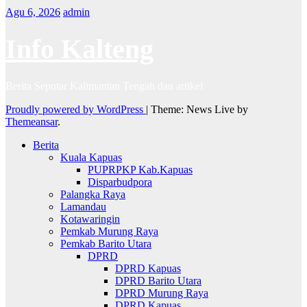
Agu 6, 2026
admin
Info Kalteng
Berita Seputar Kalimantan Tengah dan artikel
Proudly powered by WordPress
|
Theme: News Live by
Themeansar
.
Berita
Kuala Kapuas
PUPRPKP Kab.Kapuas
Disparbudpora
Palangka Raya
Lamandau
Kotawaringin
Pemkab Murung Raya
Pemkab Barito Utara
DPRD
DPRD Kapuas
DPRD Barito Utara
DPRD Murung Raya
DPRD Kapuas