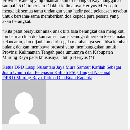
Provinsi Kalteng yang dilaksanakan di Palangka Raya tanggal 21
sampai 25 Oktober lalu.Diakhir kalimatnya Heriyus M.Yoseph
mengajak semua tamu undangan yang hadir pada pelepasan tersebut
untuk bersama-sama memberikan doa kepada para peserta yang
akan berangkat.
“Kita patut bersyukur anak-anak kita bisa berangkat dan mengikuti
lomba mari kita doakan sama – sama semoga diberikan keselamatan,
kelancaran, dan dijauhkan dari segala marabahaya serta bisa kembali
pulang dengan membawa prestasi yang membanggakan untuk
Provinsi Kalimantan Tengah pada umumnya dan Kabupaten
Murung Raya pada khususnya,” tutup Heriyus (*)
Navigasi
Ketua DPD Lasqi Nusantara Jaya Mura Sambut Kafilah Sebagai
Juara Umum dan Pelepasan Kafilah FSQ Tingkat Nasional
pos
DPRD Murung Raya Terima Dua Buah Raperda