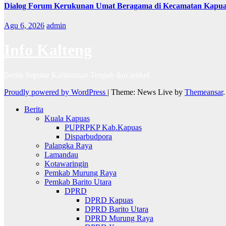
Dialog Forum Kerukunan Umat Beragama di Kecamatan Kapu
Agu 6, 2026
admin
Info Kalteng
Berita Seputar Kalimantan Tengah dan artikel
Proudly powered by WordPress
|
Theme: News Live by
Themeansar
.
Berita
Kuala Kapuas
PUPRPKP Kab.Kapuas
Disparbudpora
Palangka Raya
Lamandau
Kotawaringin
Pemkab Murung Raya
Pemkab Barito Utara
DPRD
DPRD Kapuas
DPRD Barito Utara
DPRD Murung Raya