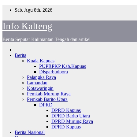
Skip
Sab. Agu 8th, 2026
to
content
Info Kalteng
Berita Seputar Kalimantan Tengah dan artikel
Berita
Kuala Kapuas
PUPRPKP Kab.Kapuas
Disparbudpora
Palangka Raya
Lamandau
Kotawaringin
Pemkab Murung Raya
Pemkab Barito Utara
DPRD
DPRD Kapuas
DPRD Barito Utara
DPRD Murung Raya
DPRD Kapuas
Berita Nasional