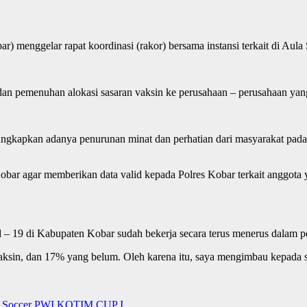
r) menggelar rapat koordinasi (rakor) bersama instansi terkait di Aul
 dan pemenuhan alokasi sasaran vaksin ke perusahaan – perusahaan ya
apkan adanya penurunan minat dan perhatian dari masyarakat pada ak
obar agar memberikan data valid kepada Polres Kobar terkait anggota
 19 di Kabupaten Kobar sudah bekerja secara terus menerus dalam pen
sin, dan 17% yang belum. Oleh karena itu, saya mengimbau kepada sel
ni Soccer PWI KOTIM CUP I