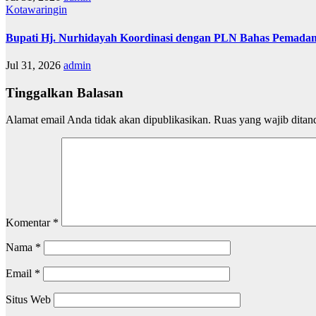
Kotawaringin
Bupati Hj. Nurhidayah Koordinasi dengan PLN Bahas Pemadam
Jul 31, 2026
admin
Tinggalkan Balasan
Alamat email Anda tidak akan dipublikasikan.
Ruas yang wajib ditan
Komentar
*
Nama
*
Email
*
Situs Web