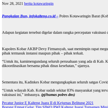
Nov 28, 2021
berita kotawaringin
Pangkalan Bun, infokalteng.co.id –
Polres Kotawaringin Barat (Koba
Adapun kegiatan tersebut digelar dalam rangka percepatan vaksinasi
Kapolres Kobar AKBP Devy Firmansyah, saat memimpin rapat megungk
pihak termasuk instansi maupun pihak – pihak terkait.
“Untuk itu, kamimengundang seluruh perusahaan yang ada di Kab. K
dikoordinasikan bersama pihak dinas kesehatan,” ujarnya.
Sementara itu, Kadinkes Kobar mengungkapkan seluruh satgas Covid –
“Untuk wilayah Kab. Kobar sudah sekitar 83% masyarakat yang tervak
vaksinasi ini,” imbaunya.
(pj/humas polres dns)
Navigasi
Pecatur Junior E Kalteng Juara II di Kejurnas Belitung 2021
Borong Empat Gelar, Tim SIWO PWI Kalteng Juarai Turnamen Mi