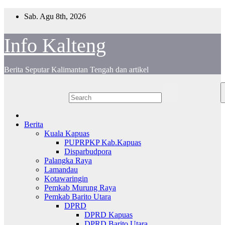
Skip
Sab. Agu 8th, 2026
to
content
Info Kalteng
Berita Seputar Kalimantan Tengah dan artikel
Berita
Kuala Kapuas
PUPRPKP Kab.Kapuas
Disparbudpora
Palangka Raya
Lamandau
Kotawaringin
Pemkab Murung Raya
Pemkab Barito Utara
DPRD
DPRD Kapuas
DPRD Barito Utara