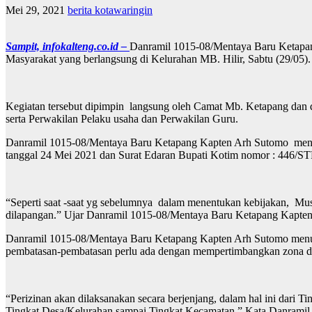
Mei 29, 2021
berita kotawaringin
Sampit, infokalteng.co.id –
Danramil 1015-08/Mentaya Baru Ketapan
Masyarakat yang berlangsung di Kelurahan MB. Hilir, Sabtu (29/05).
Kegiatan tersebut dipimpin langsung oleh Camat Mb. Ketapang dan 
serta Perwakilan Pelaku usaha dan Perwakilan Guru.
Danramil 1015-08/Mentaya Baru Ketapang Kapten Arh Sutomo mengat
tanggal 24 Mei 2021 dan Surat Edaran Bupati Kotim nomor : 446/ST
“Seperti saat -saat yg sebelumnya dalam menentukan kebijakan, Mus
dilapangan.” Ujar Danramil 1015-08/Mentaya Baru Ketapang Kapte
Danramil 1015-08/Mentaya Baru Ketapang Kapten Arh Sutomo menutu
pembatasan-pembatasan perlu ada dengan mempertimbangkan zona di 
“Perizinan akan dilaksanakan secara berjenjang, dalam hal ini dari
Tingkat Desa/Kelurahan sampai Tingkat Kecamatan.” Kata Danrami