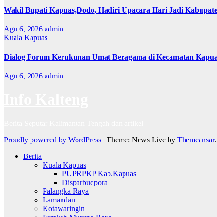
Wakil Bupati Kapuas,Dodo, Hadiri Upacara Hari Jadi Kabupat
Agu 6, 2026
admin
Kuala Kapuas
Dialog Forum Kerukunan Umat Beragama di Kecamatan Kapu
Agu 6, 2026
admin
Info Kalteng
Berita Seputar Kalimantan Tengah dan artikel
Proudly powered by WordPress
|
Theme: News Live by
Themeansar
.
Berita
Kuala Kapuas
PUPRPKP Kab.Kapuas
Disparbudpora
Palangka Raya
Lamandau
Kotawaringin