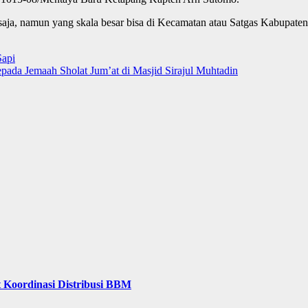
 saja, namun yang skala besar bisa di Kecamatan atau Satgas Kabupa
Sapi
pada Jemaah Sholat Jum’at di Masjid Sirajul Muhtadin
 Koordinasi Distribusi BBM