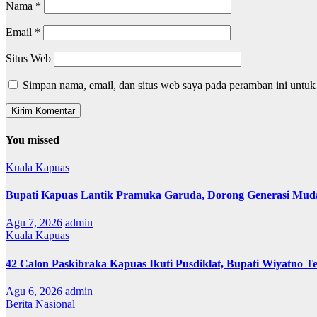
Nama
*
Email
*
Situs Web
Simpan nama, email, dan situs web saya pada peramban ini untuk
You missed
Kuala Kapuas
Bupati Kapuas Lantik Pramuka Garuda, Dorong Generasi Muda
Agu 7, 2026
admin
Kuala Kapuas
42 Calon Paskibraka Kapuas Ikuti Pusdiklat, Bupati Wiyatno T
Agu 6, 2026
admin
Berita Nasional