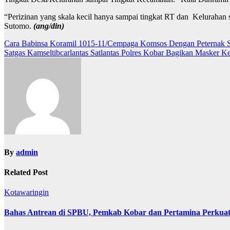
“Perizinan yang skala kecil hanya sampai tingkat RT dan Kelurahan
Sutomo.
(ang/din)
Navigasi
Cara Babinsa Koramil 1015-11/Cempaga Komsos Dengan Peternak 
Satgas Kamseltibcarlantas Satlantas Polres Kobar Bagikan Masker Ke
pos
By
admin
Related Post
Kotawaringin
Bahas Antrean di SPBU, Pemkab Kobar dan Pertamina Perkuat