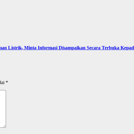
an Listrik, Minta Informasi Disampaikan Secara Terbuka Kepa
dai
*