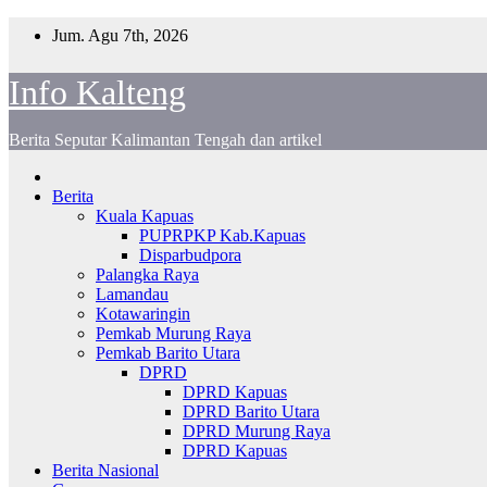
Skip
Jum. Agu 7th, 2026
to
content
Info Kalteng
Berita Seputar Kalimantan Tengah dan artikel
Berita
Kuala Kapuas
PUPRPKP Kab.Kapuas
Disparbudpora
Palangka Raya
Lamandau
Kotawaringin
Pemkab Murung Raya
Pemkab Barito Utara
DPRD
DPRD Kapuas
DPRD Barito Utara
DPRD Murung Raya
DPRD Kapuas
Berita Nasional