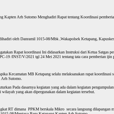
g Kapten Arh Sutomo Menghadiri Rapat tentang Koordinasi pemberia
dihadiri oleh Danramil 1015-08/Mbk ,Wakapolsek Ketapang, Kapuskes
akan Rapat koordinasi Ini didasarkan Instruksi dari Ketua Satgas
PC-19 /INST/V/2021 tgl 24 Mei 2021 tentang tata cara pemberian ijin
pika Kecamatan MB Ketapang selalu melaksanakan rapat koordinasi se
n Arh Sutomo.
rkan Pada dasarnya kegiatan yang ada dalam kegiatan pengumpulan 
wilayah yang akan dipergunakan dalam kegiatan tersebut.
 Tingkat RT dimana PPKM berskala Mikro secara langsung dilapangan m
l 1015-08/Mentaya Baru Ketapang Kapten Arh Sutomo.