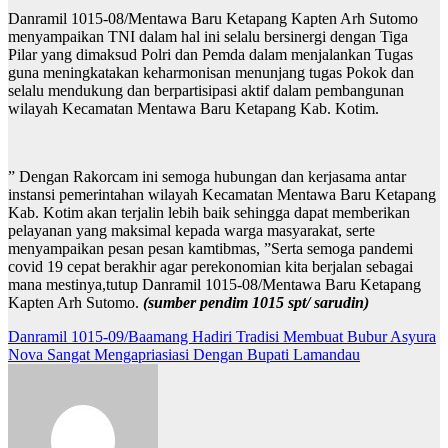
Danramil 1015-08/Mentawa Baru Ketapang Kapten Arh Sutomo
menyampaikan TNI dalam hal ini selalu bersinergi dengan Tiga
Pilar yang dimaksud Polri dan Pemda dalam menjalankan Tugas
guna meningkatakan keharmonisan menunjang tugas Pokok dan
selalu mendukung dan berpartisipasi aktif dalam pembangunan
wilayah Kecamatan Mentawa Baru Ketapang Kab. Kotim.
” Dengan Rakorcam ini semoga hubungan dan kerjasama antar
instansi pemerintahan wilayah Kecamatan Mentawa Baru Ketapang
Kab. Kotim akan terjalin lebih baik sehingga dapat memberikan
pelayanan yang maksimal kepada warga masyarakat, serte
menyampaikan pesan pesan kamtibmas, ”Serta semoga pandemi
covid 19 cepat berakhir agar perekonomian kita berjalan sebagai
mana mestinya,tutup Danramil 1015-08/Mentawa Baru Ketapang
Kapten Arh Sutomo.
(sumber pendim 1015 spt/ sarudin)
Navigasi
Danramil 1015-09/Baamang Hadiri Tradisi Membuat Bubur Asyura
Nova Sangat Mengapriasiasi Dengan Bupati Lamandau
pos