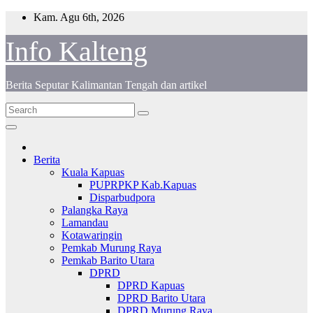
Skip
Kam. Agu 6th, 2026
to
content
Info Kalteng
Berita Seputar Kalimantan Tengah dan artikel
Berita
Kuala Kapuas
PUPRPKP Kab.Kapuas
Disparbudpora
Palangka Raya
Lamandau
Kotawaringin
Pemkab Murung Raya
Pemkab Barito Utara
DPRD
DPRD Kapuas
DPRD Barito Utara
DPRD Murung Raya