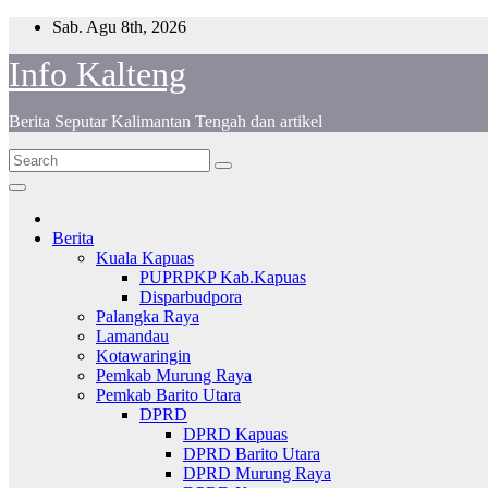
Skip
Sab. Agu 8th, 2026
to
Info Kalteng
content
Berita Seputar Kalimantan Tengah dan artikel
Berita
Kuala Kapuas
PUPRPKP Kab.Kapuas
Disparbudpora
Palangka Raya
Lamandau
Kotawaringin
Pemkab Murung Raya
Pemkab Barito Utara
DPRD
DPRD Kapuas
DPRD Barito Utara
DPRD Murung Raya