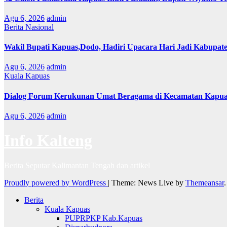
Agu 6, 2026
admin
Berita Nasional
Wakil Bupati Kapuas,Dodo, Hadiri Upacara Hari Jadi Kabupat
Agu 6, 2026
admin
Kuala Kapuas
Dialog Forum Kerukunan Umat Beragama di Kecamatan Kapu
Agu 6, 2026
admin
Info Kalteng
Berita Seputar Kalimantan Tengah dan artikel
Proudly powered by WordPress
|
Theme: News Live by
Themeansar
.
Berita
Kuala Kapuas
PUPRPKP Kab.Kapuas