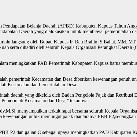
an Pendapatan Belanja Daerah (APBD) Kabupaten Kapuas Tahun Angg
endapatan Daerah yang dialokasikan untuk membiayai pemerintahan 
pimpin langsung oleh Bupati Kapuas Ir. Ben Brahim S Bahat, MM, MT 
uah serta dihadiri oleh seluruh Kepala Organisasi Perangkat Daerah
m meningkatkan PAD Pemerintah Kabupaten Kapuas harus membuat suat
adalah pemerintah Kecamatan dan Desa diberikan kewenangan penuh un
ntah Kecamatan dan Pemerintahan Desa.
 daerah yang dikelola oleh Badan Pengelola Pajak dan Retribusi D
h Pemerintah Kecamatan dan Desa,” tekannya.
dy,M.Si.,menyampaikan terkait rapat bersama seluruh Kepala Organisa
pa kewenangan untuk memungut pajak diantaranya PBB-P2,sedangkan ga
PBB-P2 dan galian C sebagai upaya meningkatkan PAD Kabupaten Kap