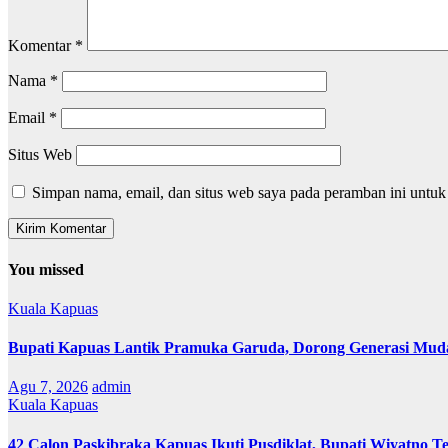
Komentar
*
Nama
*
Email
*
Situs Web
Simpan nama, email, dan situs web saya pada peramban ini untuk
You missed
Kuala Kapuas
Bupati Kapuas Lantik Pramuka Garuda, Dorong Generasi Muda
Agu 7, 2026
admin
Kuala Kapuas
42 Calon Paskibraka Kapuas Ikuti Pusdiklat, Bupati Wiyatno T