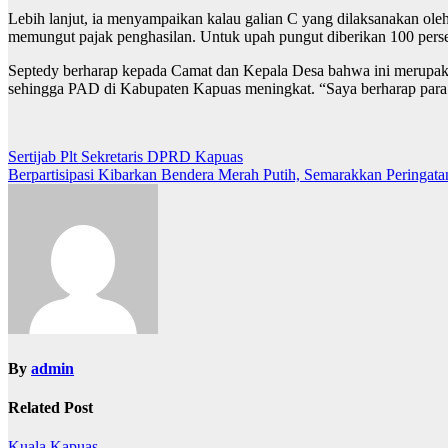
Lebih lanjut, ia menyampaikan kalau galian C yang dilaksanakan ol
memungut pajak penghasilan. Untuk upah pungut diberikan 100 pers
Septedy berharap kepada Camat dan Kepala Desa bahwa ini merupakan
sehingga PAD di Kabupaten Kapuas meningkat. “Saya berharap para
Navigasi
Sertijab Plt Sekretaris DPRD Kapuas
Berpartisipasi Kibarkan Bendera Merah Putih, Semarakkan Peringa
pos
By
admin
Related Post
Kuala Kapuas