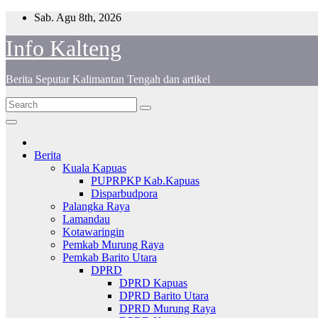
Skip
Sab. Agu 8th, 2026
to
Info Kalteng
content
Berita Seputar Kalimantan Tengah dan artikel
Berita
Kuala Kapuas
PUPRPKP Kab.Kapuas
Disparbudpora
Palangka Raya
Lamandau
Kotawaringin
Pemkab Murung Raya
Pemkab Barito Utara
DPRD
DPRD Kapuas
DPRD Barito Utara
DPRD Murung Raya