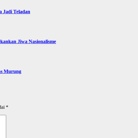
 Jadi Teladan
ekankan Jiwa Nasionalisme
as Murung
dai
*