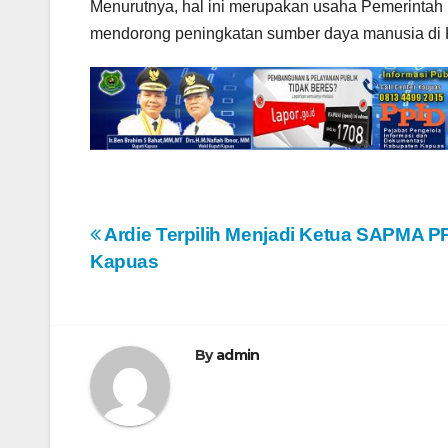
Menurutnya, hal ini merupakan usaha Pemerintah
mendorong peningkatan sumber daya manusia di
N
Ardie Terpilih Menjadi Ketua SAPMA P
Kapuas
a
v
i
By
admin
g
a