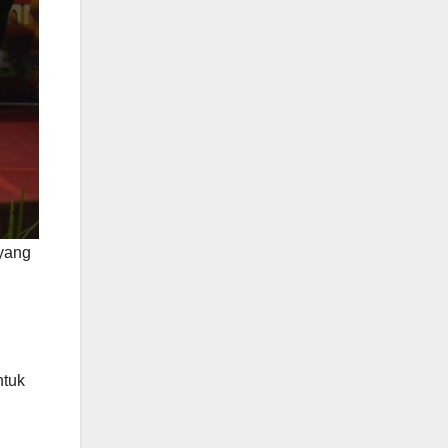
yang
ntuk