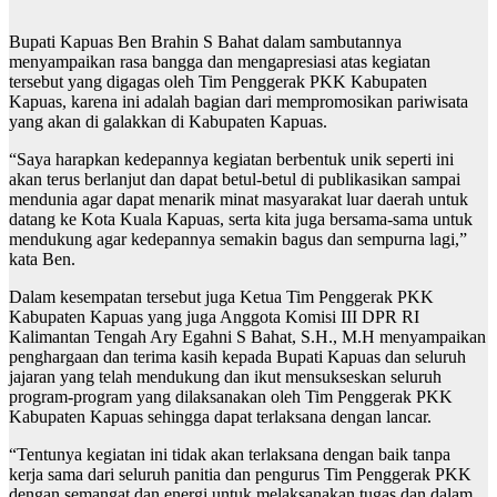
Bupati Kapuas Ben Brahin S Bahat dalam sambutannya
menyampaikan rasa bangga dan mengapresiasi atas kegiatan
tersebut yang digagas oleh Tim Penggerak PKK Kabupaten
Kapuas, karena ini adalah bagian dari mempromosikan pariwisata
yang akan di galakkan di Kabupaten Kapuas.
“Saya harapkan kedepannya kegiatan berbentuk unik seperti ini
akan terus berlanjut dan dapat betul-betul di publikasikan sampai
mendunia agar dapat menarik minat masyarakat luar daerah untuk
datang ke Kota Kuala Kapuas, serta kita juga bersama-sama untuk
mendukung agar kedepannya semakin bagus dan sempurna lagi,”
kata Ben.
Dalam kesempatan tersebut juga Ketua Tim Penggerak PKK
Kabupaten Kapuas yang juga Anggota Komisi III DPR RI
Kalimantan Tengah Ary Egahni S Bahat, S.H., M.H menyampaikan
penghargaan dan terima kasih kepada Bupati Kapuas dan seluruh
jajaran yang telah mendukung dan ikut mensukseskan seluruh
program-program yang dilaksanakan oleh Tim Penggerak PKK
Kabupaten Kapuas sehingga dapat terlaksana dengan lancar.
“Tentunya kegiatan ini tidak akan terlaksana dengan baik tanpa
kerja sama dari seluruh panitia dan pengurus Tim Penggerak PKK
dengan semangat dan energi untuk melaksanakan tugas dan dalam