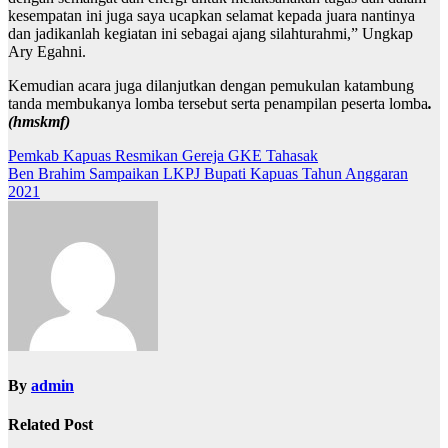
kesempatan ini juga saya ucapkan selamat kepada juara nantinya
dan jadikanlah kegiatan ini sebagai ajang silahturahmi,” Ungkap
Ary Egahni.
Kemudian acara juga dilanjutkan dengan pemukulan katambung
tanda membukanya lomba tersebut serta penampilan peserta lomba
.
(hmskmf)
Navigasi
Pemkab Kapuas Resmikan Gereja GKE Tahasak
Ben Brahim Sampaikan LKPJ Bupati Kapuas Tahun Anggaran
pos
2021
By
admin
Related Post