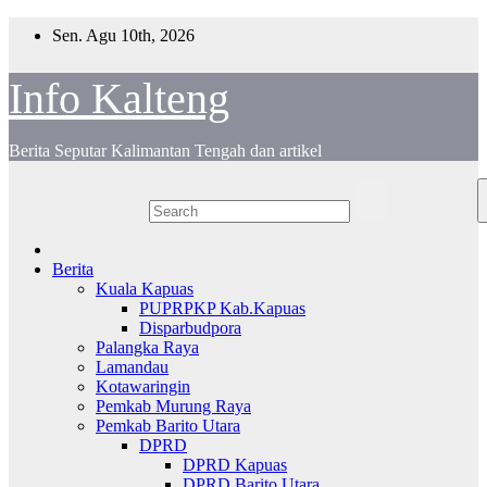
Skip
Sen. Agu 10th, 2026
to
content
Info Kalteng
Berita Seputar Kalimantan Tengah dan artikel
Berita
Kuala Kapuas
PUPRPKP Kab.Kapuas
Disparbudpora
Palangka Raya
Lamandau
Kotawaringin
Pemkab Murung Raya
Pemkab Barito Utara
DPRD
DPRD Kapuas
DPRD Barito Utara