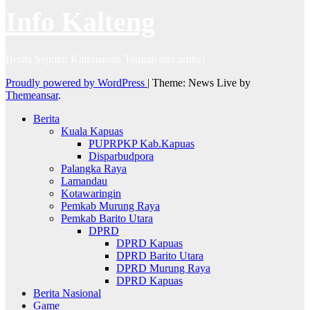
Info Kalteng
Berita Seputar Kalimantan Tengah dan artikel
Proudly powered by WordPress
|
Theme: News Live by
Themeansar
.
Berita
Kuala Kapuas
PUPRPKP Kab.Kapuas
Disparbudpora
Palangka Raya
Lamandau
Kotawaringin
Pemkab Murung Raya
Pemkab Barito Utara
DPRD
DPRD Kapuas
DPRD Barito Utara
DPRD Murung Raya
DPRD Kapuas
Berita Nasional
Game