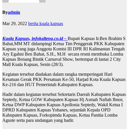
By
admin
Mar 29, 2022
berita kuala kapuas
Kuala Kapuas, infokalteng.co.id –
Bupati Kapuas Ir.Ben Brahim S
Bahat,MM MT didampingi Ketua Tim Penggerak PKK Kabupaten
Kapuas yang juga Anggota Komisi III DPR RI Kalimantan Tengah
Ary Egahni Ben Bahat, S.H., M.H secara resmi membuka Lomba
Kapuas Benang Bintik Carnaval Show, bertempat di lantai 2 City
Mall Kuala Kapuas, Senin (28/3).
Kegiatan tersebut diadakan dalam rangka memperingati Hari
Kesatuan Gerak PKK Persatuan Ke-50, Harjad Kota Kuala Kapuas
Ke-216 dan HUT Pemerintah Kabupaten Kapuas.
Hadir dalam kegiatan tersebut Sekretaris Daerah Kabupaten Kapuas
Septedy, Ketua GOW Kabupaten Kapuas Hj Asmah Nafiah Ibnor,
Ketua DWP Kabupaten Kapuas Apollonia Septedy, Wakil Ketua I
DPRD Kabupaten Kapuas Yohanes, sejumlah Kepala OPD
Kabupaten Kapuas, Forkopimda Kapuas, Ketua Panitia Lomba
Aguste serta para undangan yang hadir.