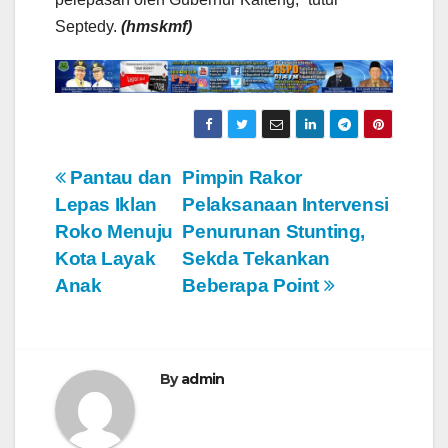
Septedy.
(hmskmf)
N
Pantau dan
Pimpin Rakor
Lepas Iklan
Pelaksanaan Intervensi
a
Roko Menuju
Penurunan Stunting,
v
Kota Layak
Sekda Tekankan
Anak
Beberapa Point
i
g
a
By
admin
s