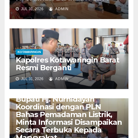
JUL 31, 2026
ADMIN
KOTAWARINGIN
Kapolres Kotawaringin Barat
Resmi Berganti
JUL 31, 2026
ADMIN
KOTAWARINGIN
Bupati Hj. Nurhidayah
Koordinasi dengan PLN
Bahas Pemadaman Listrik,
Minta Informasi Disampaikan
Secara Terbuka Kepada
Masyarakat