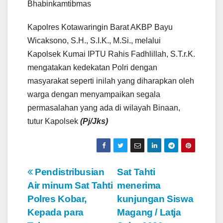
Bhabinkamtibmas
Kapolres Kotawaringin Barat AKBP Bayu
Wicaksono, S.H., S.I.K., M.Si., melalui
Kapolsek Kumai IPTU Rahis Fadhlillah, S.T.r.K.
mengatakan kedekatan Polri dengan
masyarakat seperti inilah yang diharapkan oleh
warga dengan menyampaikan segala
permasalahan yang ada di wilayah Binaan,
tutur Kapolsek
(Pj/Jks)
N
Pendistribusian
Sat Tahti
Air minum Sat Tahti
menerima
a
Polres Kobar,
kunjungan Siswa
v
Kepada para
Magang / Latja