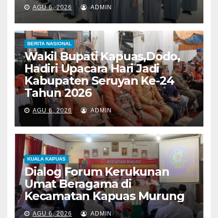
AGU 6, 2026
ADMIN
BERITA NASIONAL
Wakil Bupati Kapuas,Dodo,
Hadiri Upacara Hari Jadi
Kabupaten Seruyan Ke-24
Tahun 2026
AGU 6, 2026
ADMIN
KUALA KAPUAS
Dialog Forum Kerukunan
Umat Beragama di
Kecamatan Kapuas Murung
AGU 6, 2026
ADMIN