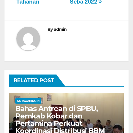
Tahanan
Seba 2022
i
g
a
By
admin
s
i
p
o
RELATED POST
s
KOTAWARINGIN
Bahas Antrean di SPBU,
Pemkab Kobar dan
Pertamina Perkuat
Koordinasi Distribusi BBM