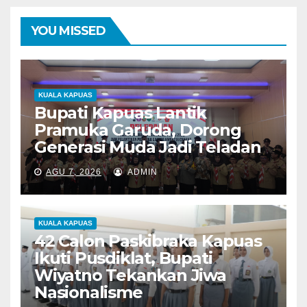
YOU MISSED
KUALA KAPUAS
Bupati Kapuas Lantik
Pramuka Garuda, Dorong
Generasi Muda Jadi Teladan
AGU 7, 2026
ADMIN
KUALA KAPUAS
42 Calon Paskibraka Kapuas
Ikuti Pusdiklat, Bupati
Wiyatno Tekankan Jiwa
Nasionalisme